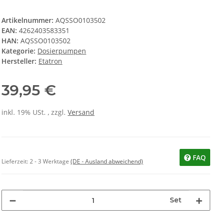
Artikelnummer:
AQSSO0103502
EAN:
4262403583351
HAN:
AQSSO0103502
Kategorie:
Dosierpumpen
Hersteller:
Etatron
39,95 €
inkl. 19% USt. , zzgl.
Versand
FAQ
Lieferzeit:
2 - 3 Werktage
(DE - Ausland abweichend)
Set