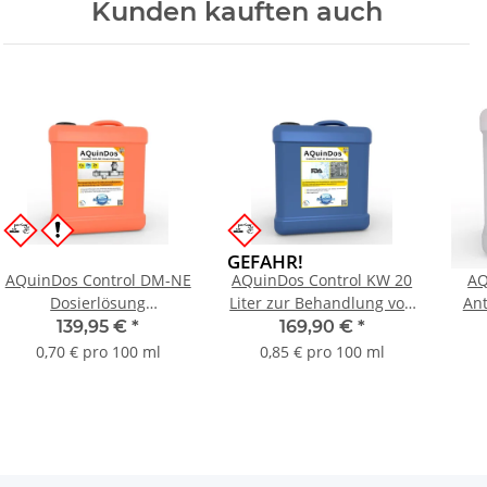
Kunden kauften auch
GEFAHR!
AQuinDos Control DM-NE
AQuinDos Control KW 20
AQ
Dosierlösung
Liter zur Behandlung von
Ant
Mineralstofflösung
Kesselspeise- und
R
139,95 €
*
169,90 €
*
Korrosionsschutz und
Kesselwasser Flüssiger,
An
0,70 € pro 100 ml
0,85 € pro 100 ml
Resthärtestabilsierung
alkalischer
nach Enthärtungsanlagen
Sauerstoffbinder,
Härtestabilisierer und
Tri
Schlammkonditionierer