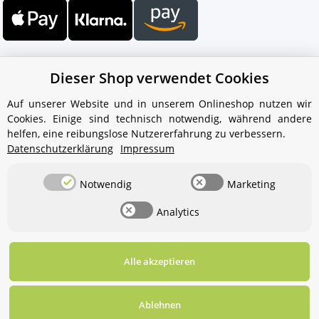
Dieser Shop verwendet Cookies
Auf unserer Website und in unserem Onlineshop nutzen wir
Cookies. Einige sind technisch notwendig, während andere
Ihr WhatsApp-Kontakt zum
helfen, eine reibungslose Nutzererfahrung zu verbessern.
Service Team
Datenschutzerklärung
Impressum
von Aquintos-Wasseraufbereitung
Notwendig
Marketing
Service Team
Analytics
Hallo und herzlich willkommen
bei
Aquintos-
Wasseraufbereitung
Wie darf ich
Ihnen behilflich sein?
Alle akzeptieren
Widerrufsbutton
* Alle Preise inkl. gesetzlicher USt., zzgl.
Versand
Ablehnen
Für diesen Service benötigen Sie WhatsApp. Alternativ