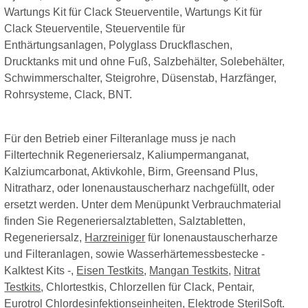
Wartungs Kit für Clack Steuerventile, Wartungs Kit für
Clack Steuerventile, Steuerventile für
Enthärtungsanlagen, Polyglass Druckflaschen,
Drucktanks mit und ohne Fuß, Salzbehälter, Solebehälter,
Schwimmerschalter, Steigrohre, Düsenstab, Harzfänger,
Rohrsysteme, Clack, BNT.
Für den Betrieb einer Filteranlage muss je nach
Filtertechnik Regeneriersalz, Kaliumpermanganat,
Kalziumcarbonat, Aktivkohle, Birm, Greensand Plus,
Nitratharz, oder Ionenaustauscherharz nachgefüllt, oder
ersetzt werden. Unter dem Menüpunkt Verbrauchmaterial
finden Sie Regeneriersalztabletten, Salztabletten,
Regeneriersalz,
Harzreiniger
für Ionenaustauscherharze
und Filteranlagen, sowie Wasserhärtemessbestecke -
Kalktest Kits -,
Eisen Testkits
,
Mangan Testkits
,
Nitrat
Testkits
, Chlortestkis, Chlorzellen für Clack, Pentair,
Eurotrol Chlordesinfektionseinheiten, Elektrode SterilSoft.