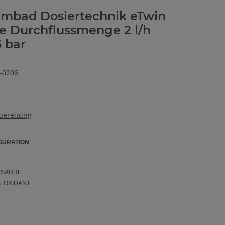
mbad Dosiertechnik eTwin
 Durchflussmenge 2 l/h
 bar
-0206
bereitung
GURATION
s: SÄURE
s: OXIDANT