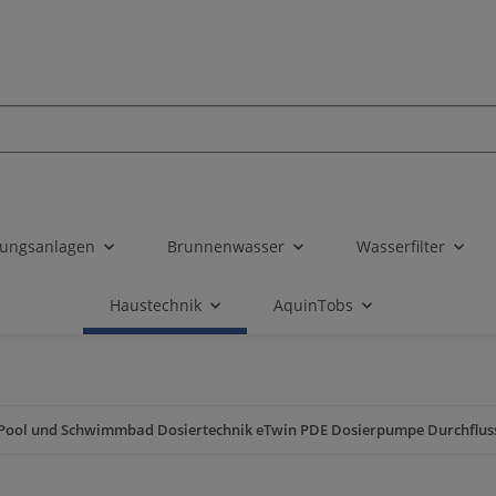
tungsanlagen
Brunnenwasser
Wasserfilter
Haustechnik
AquinTobs
Pool und Schwimmbad Dosiertechnik eTwin PDE Dosierpumpe Durchflussm