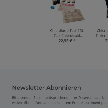
Chlordioxid Test CDL
Chlori
Test Chlordioxid
Titrier
Wassertest
22,95 €
*
2
Chlordioxidgehalt
bestimmen Chlorine
Dioxide Test Kit von
Aquintos
Newsletter Abonnieren
Bitte senden Sie mir entsprechend Ihrer
Datenschutzerklä
widerruflich Informationen zu Ihrem Produktsortiment per 