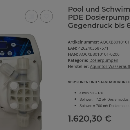
Pool und Schwim
PDE Dosierpumpe
Gegendruck bis 6
Artikelnummer:
AQCXB8010101
EAN:
4262403587571
HAN:
AQCXB8010101-0206
Kategorie:
Dosierpumpen
Hersteller:
Aquintos Wasserauf
VERSIONEN UND STANDARDKONFI
eTwin pH – RX
Sollwert = 7,2 pH Dosiermodu
Sollwert = 700 mV Dosiermodu
1.620,30 €