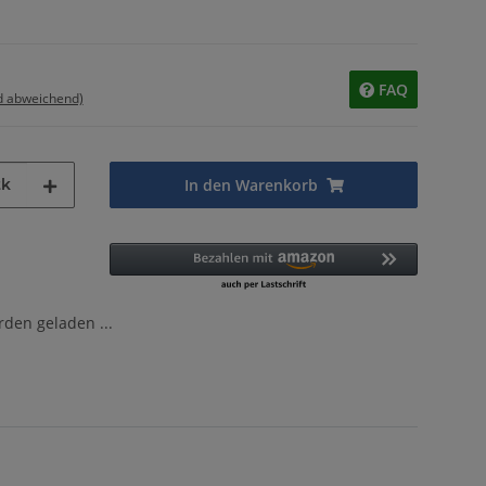
FAQ
d abweichend)
tk
In den Warenkorb
en geladen ...