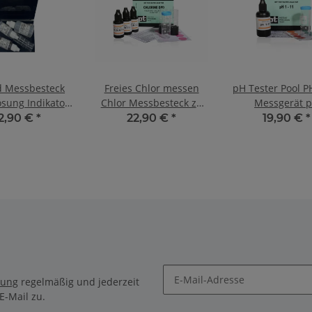
d Messbesteck
Freies Chlor messen
pH Tester Pool P
lösung Indikator
Chlor Messbesteck zu
Messgerät 
Test Kit
viel chlor im Pool Chlor
Wassertest für
2,90 €
*
22,90 €
*
19,90 €
*
Wert Pool bestimmen
Aquarium Hei
Chlorgehalt messen 0,1
Brunnenwasser T
- 1,5 mg/l Test Kit von
von Aquint
Aquintos
rung
regelmäßig und jederzeit
E-Mail zu.