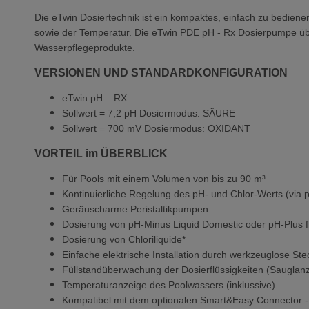
Die eTwin Dosiertechnik ist ein kompaktes, einfach zu bedie
sowie der Temperatur. Die eTwin PDE pH - Rx Dosierpumpe üb
Wasserpflegeprodukte.
VERSIONEN UND STANDARDKONFIGURATION
eTwin pH – RX
Sollwert = 7,2 pH Dosiermodus: SÄURE
Sollwert = 700 mV Dosiermodus: OXIDANT
VORTEIL im ÜBERBLICK
Für Pools mit einem Volumen von bis zu 90 m³
Kontinuierliche Regelung des pH- und Chlor-Werts (vi
Geräuscharme Peristaltikpumpen
Dosierung von pH-Minus Liquid Domestic oder pH-Plus f
Dosierung von Chloriliquide*
Einfache elektrische Installation durch werkzeuglose S
Füllstandüberwachung der Dosierflüssigkeiten (Sauglanz
Temperaturanzeige des Poolwassers (inklussive)
Kompatibel mit dem optionalen Smart&Easy Connector - P