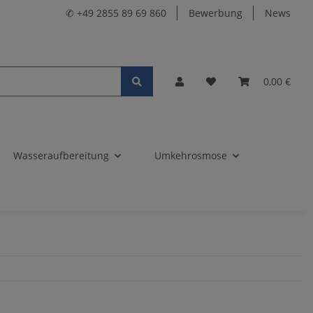
✆ +49 2855 89 69 860
Bewerbung
News
0,00 €
Wasseraufbereitung
Umkehrosmose