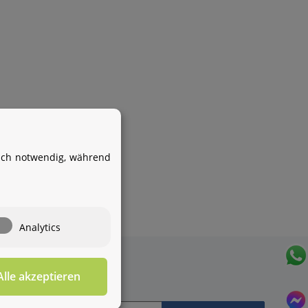
Ihr WhatsApp-Kontakt zum
Service Team
von Aquintos-Wasseraufbereitung
ll
isch notwendig, während
Service Team
Hallo und herzlich willkommen
bei
Aquintos-
Wasseraufbereitung
Wie darf ich
Analytics
Ihnen behilflich sein?
Alle akzeptieren
Für diesen Service benötigen Sie WhatsApp. Alternativ
können Sie unser
Kontaktformular
benutzen.