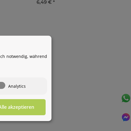
6,49 €
*
Ihr WhatsApp-Kontakt zum
Service Team
von Aquintos-Wasseraufbereitung
isch notwendig, während
Service Team
Hallo und herzlich willkommen
bei
Aquintos-
Wasseraufbereitung
Wie darf ich
Analytics
Ihnen behilflich sein?
Alle akzeptieren
Für diesen Service benötigen Sie WhatsApp. Alternativ
können Sie unser
Kontaktformular
benutzen.