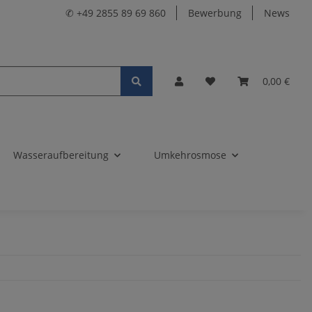
✆ +49 2855 89 69 860
Bewerbung
News
0,00 €
Wasseraufbereitung
Umkehrosmose