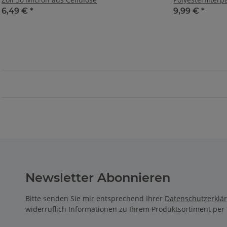
20µ -2 Stück
6,49 €
*
9,99 €
*
Newsletter Abonnieren
Bitte senden Sie mir entsprechend Ihrer
Datenschutzerklä
widerruflich Informationen zu Ihrem Produktsortiment per 