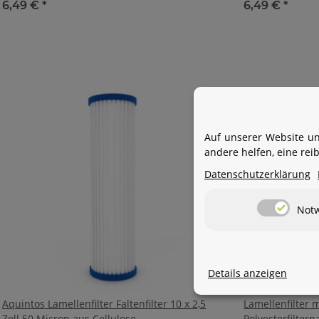
6,49 €
*
6,49 €
*
Auf unserer Website un
andere helfen, eine re
Datenschutzerklärung
Not
Details anzeigen
Aquintos Lamellenfilter Faltenfilter 10 x 2,5
Lamellenfilter
Zoll 50 Micron aus Cellulose
Polyesterfilterp