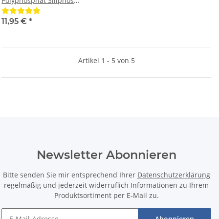
Polyphosphat Siliphos
Antiscalant AS750
Wasserfilter für Aquaristik
11,95 €
*
Süßwasseraquarium
Meerwasseraquarium, Antik
Kalk Filter für Spülmaschinen
Artikel 1 - 5 von 5
Waschmaschinen und zur
Resthärtestabilisierung vor
Osmoseanlagen
Newsletter Abonnieren
Bitte senden Sie mir entsprechend Ihrer
Datenschutzerklärung
regelmäßig und jederzeit widerruflich Informationen zu Ihrem
Produktsortiment per E-Mail zu.
Abonnieren