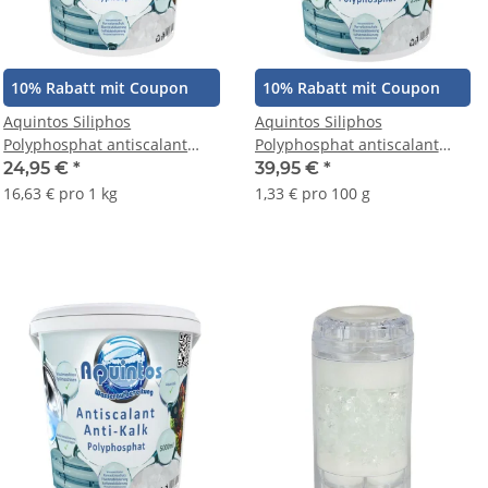
10% Rabatt mit Coupon
10% Rabatt mit Coupon
Aquintos Siliphos
Aquintos Siliphos
Polyphosphat antiscalant
Polyphosphat antiscalant
AS1000 zur Bindung von
AS2500 zur Bindung von
24,95 €
*
39,95 €
*
Carbonaten Silikate Sulfate
Carbonaten Silikate Sulfate
16,63 € pro 1 kg
1,33 € pro 100 g
Phosphat und der
Phosphat und der
Kieselsäure
Kieselsäure