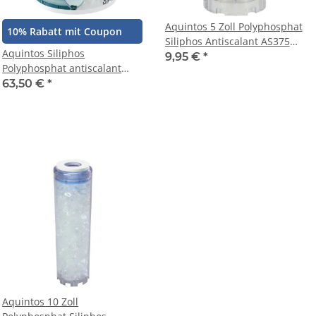
Aquintos 5 Zoll Polyphosphat
10% Rabatt mit Coupon
Siliphos Antiscalant AS375
Aquintos Siliphos
Wasserfilter für Aquaristik
9,95 €
*
Polyphosphat antiscalant
Süßwasseraquarium
AS5000 zur Bindung von
63,50 €
*
Meerwasseraquarium, Antik
Carbonaten Silikate Sulfate
Kalk Filter für Spülmaschinen
Phosphat und der
Waschmaschinen und zur
Kieselsäure
Resthärtestabilisierung vor
Osmoseanlagen
Aquintos 10 Zoll