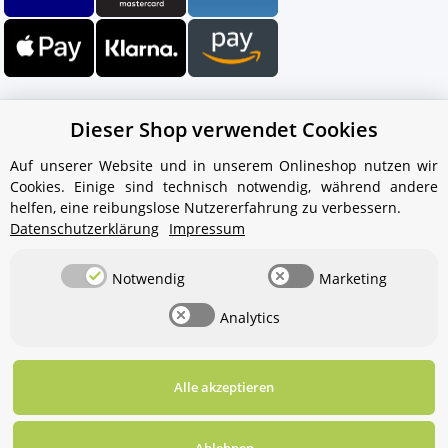
Dieser Shop verwendet Cookies
Auf unserer Website und in unserem Onlineshop nutzen wir
Cookies. Einige sind technisch notwendig, während andere
Ihr WhatsApp-Kontakt zum
helfen, eine reibungslose Nutzererfahrung zu verbessern.
Service Team
Datenschutzerklärung
Impressum
von Aquintos-Wasseraufbereitung
Notwendig
Marketing
Service Team
Analytics
Hallo und herzlich willkommen
bei
Aquintos-
Wasseraufbereitung
Wie darf ich
Ihnen behilflich sein?
Alle akzeptieren
Widerrufsbutton
* Alle Preise inkl. gesetzlicher USt., zzgl.
Versand