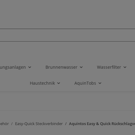
tungsanlagen
Brunnenwasser
Wasserfilter
Haustechnik
AquinTobs
behör
Easy-Quick Steckverbinder
Aquintos Easy & Quick Rückschlagven