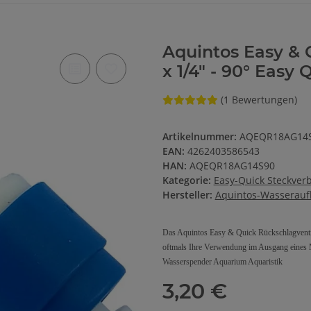
Aquintos Easy & 
x 1/4" - 90° Easy
(1 Bewertungen)
Artikelnummer:
AQEQR18AG14
EAN:
4262403586543
HAN:
AQEQR18AG14S90
Kategorie:
Easy-Quick Steckver
Hersteller:
Aquintos-Wasserauf
Das Aquintos Easy & Quick Rückschlagventil
oftmals Ihre Verwendung im Ausgang eines
Wasserspender Aquarium Aquaristik
3,20 €