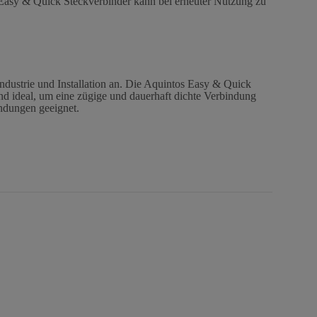
 Easy & Quick Steckverbinder kann bei erneuter Nutzung zu
ndustrie und Installation an. Die Aquintos Easy & Quick
ind ideal, um eine zügige und dauerhaft dichte Verbindung
endungen geeignet.