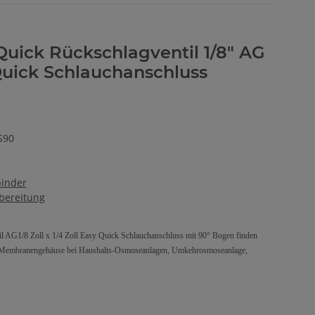
Quick Rückschlagventil 1/8" AG
 Quick Schlauchanschluss
S90
binder
bereitung
 AG1/8 Zoll x 1/4 Zoll Easy Quick Schlauchanschluss mit 90° Bogen finden
 Membranengehäuse bei Haushalts-Osmoseanlagen, Umkehrosmoseanlage,