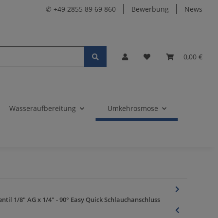
✆ +49 2855 89 69 860
Bewerbung
News
0,00 €
Wasseraufbereitung
Umkehrosmose
til 1/8" AG x 1/4" - 90° Easy Quick Schlauchanschluss