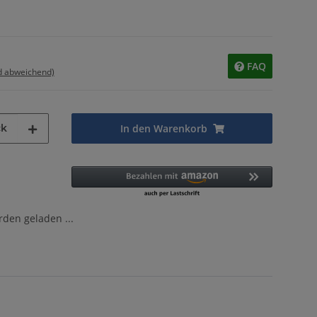
FAQ
d abweichend)
ck
In den Warenkorb
en geladen ...