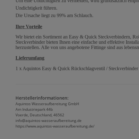
Um eine Undichtigkeit zu vermeiden, wird grundsätzlich empf
Undichtigkeit führen.
Die Ursache liegt zu 99% am Schlauch.
Ihre Vorteile
Wir bietet ein Sortiment an Easy & Quick Steckverbindern, Ro
Steckverbinder bieten Ihnen eine einfache und effektive Instal
herzustellen. Alle von uns angebotene Fittinge sind aus lebens
Lieferumfang
1 x Aquintos Easy & Quick Rückschlagventil / Steckverbinde
Herstellerinformationen:
Aquintos Wasseraufbereitung GmbH
Am Industriepark 44b
Voerde, Deutschland, 46562
info@aquintos-wasseraufbereitung.de
https://www.aquintos-wasseraufbereitung.de/