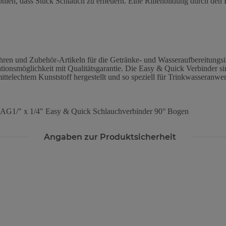
ohlen, dass Stück Schlauch zu erneuern. Eine Rillenbildung durch den
hren und Zubehör-Artikeln für die Getränke- und Wasseraufbereitungsi
lationsmöglichkeit mit Qualitätsgarantie. Die Easy & Quick Verbinder s
mittelechtem Kunststoff hergestellt und so speziell für Trinkwasseranw
r AG1/" x 1/4" Easy & Quick Schlauchverbinder 90° Bogen
Angaben zur Produktsicherheit