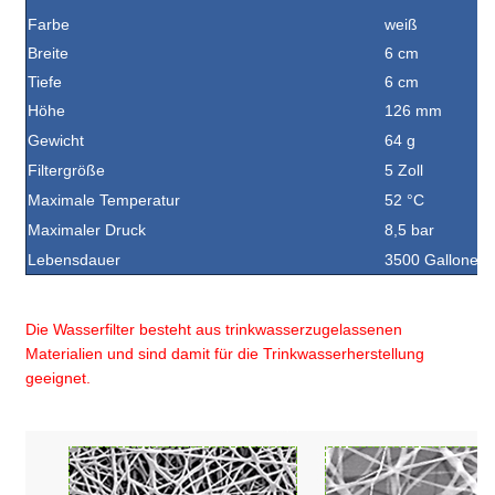
Farbe
weiß
Breite
6 cm
Tiefe
6 cm
Höhe
126 mm
Gewicht
64 g
Filtergröße
5 Zoll
Maximale Temperatur
52 °C
Maximaler Druck
8,5 bar
Lebensdauer
3500 Gallonen (
Die Wasserfilter besteht aus trinkwasserzugelassenen
Materialien und sind damit für die Trinkwasserherstellung
geeignet.