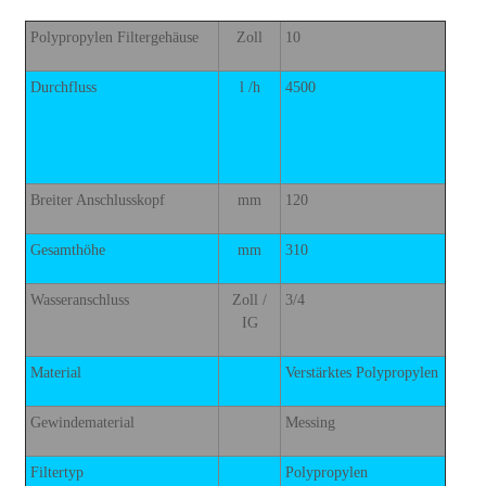
Polypropylen Filtergehäuse
Zoll
10
Durchfluss
l /h
4500
Breiter Anschlusskopf
mm
120
Gesamthöhe
mm
310
Wasseranschluss
Zoll /
3/4
IG
Material
Verstärktes Polypropylen
Gewindematerial
Messing
Filtertyp
Polypropylen