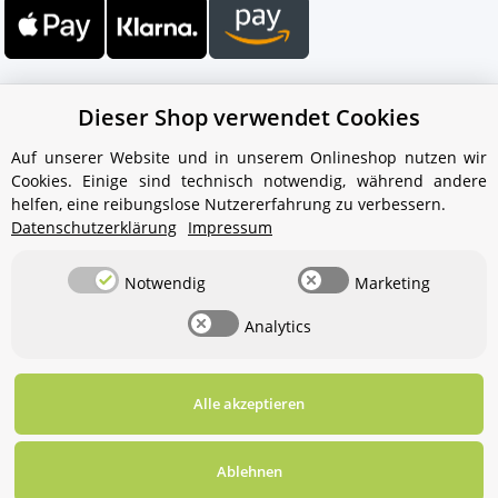
Dieser Shop verwendet Cookies
Auf unserer Website und in unserem Onlineshop nutzen wir
Cookies. Einige sind technisch notwendig, während andere
Ihr WhatsApp-Kontakt zum
helfen, eine reibungslose Nutzererfahrung zu verbessern.
Service Team
Datenschutzerklärung
Impressum
von Aquintos-Wasseraufbereitung
Notwendig
Marketing
Service Team
Analytics
Hallo und herzlich willkommen
bei
Aquintos-
Wasseraufbereitung
Wie darf ich
Ihnen behilflich sein?
Alle akzeptieren
Widerrufsbutton
* Alle Preise inkl. gesetzlicher USt., zzgl.
Versand
Ablehnen
Für diesen Service benötigen Sie WhatsApp. Alternativ