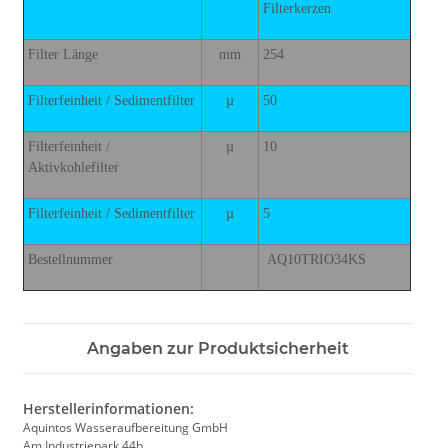
Filterkerzen
Filter Länge
mm
254
Filterfeinheit / Sedimentfilter
µ
50
Filterfeinheit /
µ
10
Aktivkohlefilter
Filterfeinheit / Sedimentfilter
µ
5
Bestellnummer
AQ10TRIO34KS
Angaben zur Produktsicherheit
Herstellerinformationen:
Aquintos Wasseraufbereitung GmbH
Am Industriepark 44b