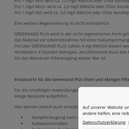
Pro 1 mg/l Fe2+ wird ca. 1,0 mg/l KMnO4 oder Chlor benötig
Pro 1 mg/l Mn2+ wird ca. 2,0 mg/l KMnO4 oder Chlor benöti
Pro 1 mg/l H2S wird ca. 5,0 mg/l KMnO4 oder Chlor benötig
Eine weitere Regenerierung ist nicht erforderlich.
GREENSAND PLUS wird in der nicht regenerierten Form geli
das Material vor Inbetriebnahme mit einer Kaliumpermanga
Pro Liter GREENSAND PLUS sollten 4 mg KMnO4 dosiert werd
mindestens 4 Stunden betragen. Anschliessend muss das Fi
bis das Wasseram Filterausgang wieder klar ist.
Einsatzorte für die Greensand Plus Eisen und Mangan Filt
Für die unzähligen Anwendungen im gewerblichen / industr
einige Beispiele aufgeführt.
Hier können jedoch auch erlaubte Mengen bereits störend 
Auf unserer Website un
andere helfen, eine re
Dampferzeugung nach dem Elektrodenverdampfun
Datenschutzerklärung
Autowaschstraßen