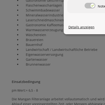
Gastronomie Geschirrspüler
Flaschenwaschanlagen
Not
Schwimmbadewasser
Mineralwasserindustrie
Laserschneidmaschinen
Gastronomie Kaffeemaschinen
Details anzeigen
Warmwassererzeugung in Bäder und Hotellerie
Wäschereien
Brauereien
Bauernhof
Landwirtschaft / Landwirtschaftliche Betriebe
Eigenwasserversorgung
Gartenwasser
Brunnenwasser
Einsatzbedingung
pH-Wert:= 6,5 - 8
Die Mangan Filteranlage arbeitet vollautomatisch und wir
Ablauf einer voreingestellten Zeit, oder Mengen abhängig 