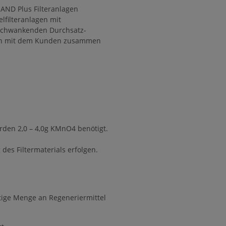
AND Plus Filteranlagen
elfilteranlagen mit
k schwankenden Durchsatz-
sch mit dem Kunden zusammen
den 2,0 – 4,0g KMnO4 benötigt.
des Filtermaterials erfolgen.
ötige Menge an Regeneriermittel