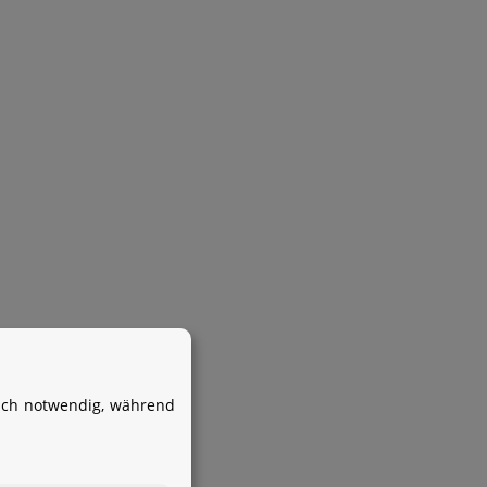
Ihr WhatsApp-Kontakt zum
Service Team
von Aquintos-Wasseraufbereitung
isch notwendig, während
Service Team
Hallo und herzlich willkommen
bei
Aquintos-