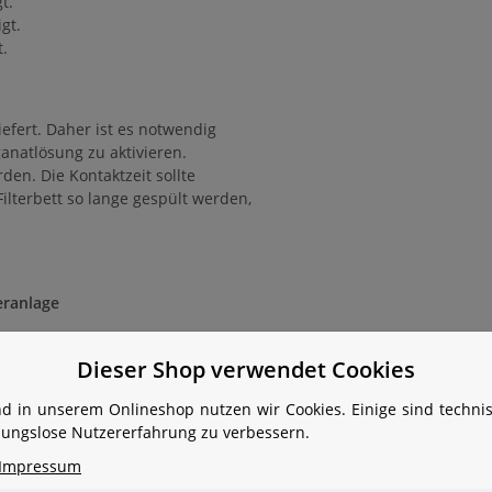
t.
gt.
t.
efert. Daher ist es notwendig
natlösung zu aktivieren.
en. Die Kontaktzeit sollte
lterbett so lange gespült werden,
eranlage
iellen Bereich sind nur
Dieser Shop verwendet Cookies
sein:
d in unserem Onlineshop nutzen wir Cookies. Einige sind techn
ibungslose Nutzererfahrung zu verbessern.
gsprinzip
Impressum