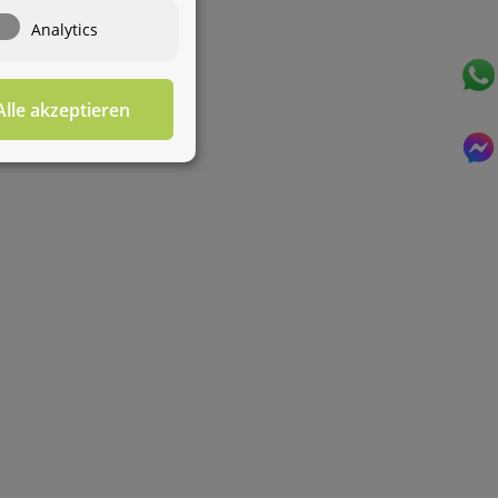
Wasseraufbereitung
Wie darf ich
Analytics
Ihnen behilflich sein?
Alle akzeptieren
Für diesen Service benötigen Sie WhatsApp. Alternativ
können Sie unser
Kontaktformular
benutzen.