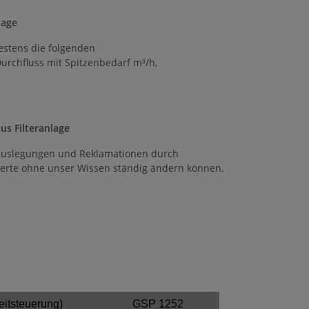
lage
stens die folgenden
urchfluss mit Spitzenbedarf m³/h,
s Filteranlage
nauslegungen und Reklamationen durch
werte ohne unser Wissen ständig ändern können.
itsteuerung)
GSP 1252