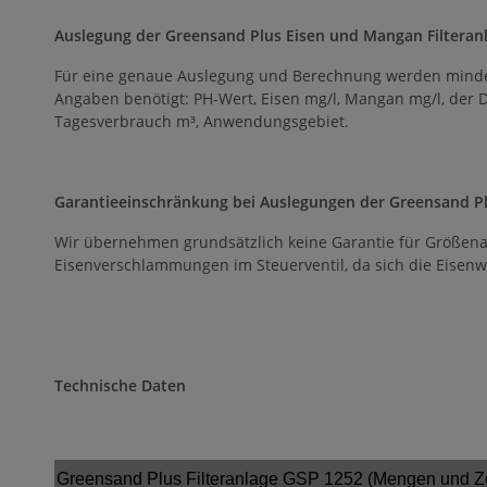
Auslegung der Greensand Plus Eisen und Mangan Filteran
Für eine genaue Auslegung und Berechnung werden minde
Angaben benötigt: PH-Wert, Eisen mg/l, Mangan mg/l, der D
Tagesverbrauch m³, Anwendungsgebiet.
Garantieeinschränkung bei Auslegungen der Greensand Plu
Wir übernehmen grundsätzlich keine Garantie für Größe
Eisenverschlammungen im Steuerventil, da sich die Eisen
Technische Daten
Greensand Plus Filteranlage GSP 1252 (Mengen und Ze