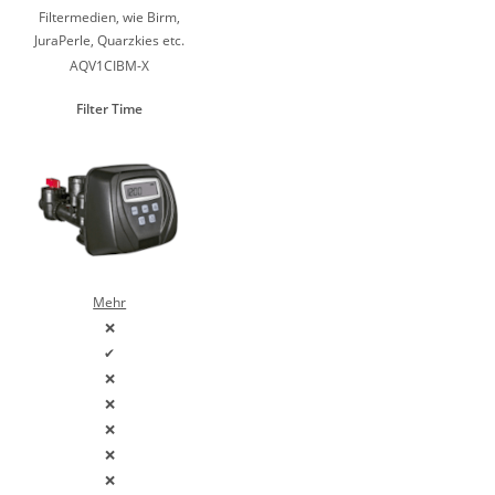
Filtermedien, wie Birm,
JuraPerle, Quarzkies etc.
AQV1CIBM-X
Filter Time
Mehr
❌
✔
❌
❌
❌
❌
❌