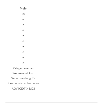
Mehr
❌
✔
✔
✔
✔
✔
✔
✔
✔
✔
Zeitgesteuertes
Steuerventil inkl.
Verschneidung für
Ionenaustauscherharze
AQV1CIDT-X-M03