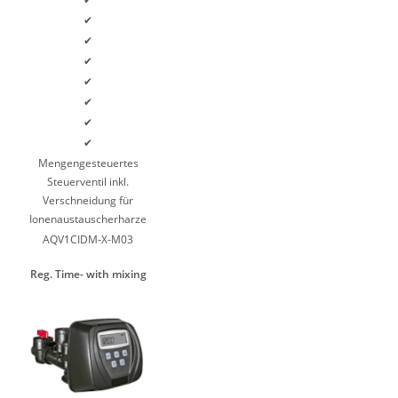
✔
✔
✔
✔
✔
✔
✔
Mengengesteuertes
Steuerventil inkl.
Verschneidung für
Ionenaustauscherharze
AQV1CIDM-X-M03
Reg. Time- with mixing