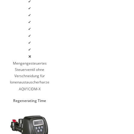
✔
✔
✔
✔
✔
✔
✔
✔
❌
Mengengesteuertes
Steuerventil ohne
Verschneidung für
Ionenaustauscherharze
AQV1CIDM-X
Regenerating Time