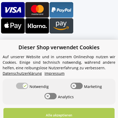
Dieser Shop verwendet Cookies
Auf unserer Website und in unserem Onlineshop nutzen wir
Cookies. Einige sind technisch notwendig, während andere
Ihr WhatsApp-Kontakt zum
helfen, eine reibungslose Nutzererfahrung zu verbessern.
Service Team
Datenschutzerklärung
Impressum
von Aquintos-Wasseraufbereitung
Notwendig
Marketing
Service Team
Analytics
Hallo und herzlich willkommen
bei
Aquintos-
Wasseraufbereitung
Wie darf ich
Ihnen behilflich sein?
Alle akzeptieren