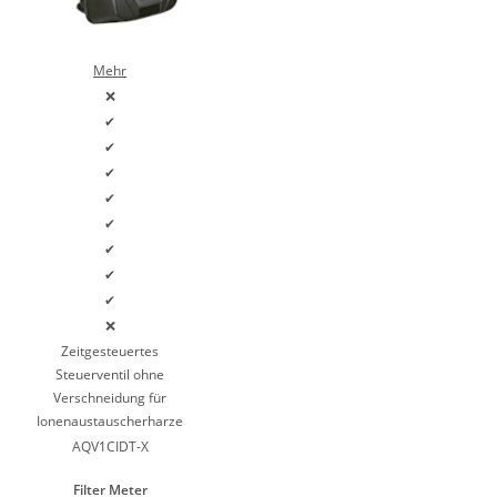
Mehr
❌
✔
✔
✔
✔
✔
✔
✔
✔
❌
Zeitgesteuertes
Steuerventil ohne
Verschneidung für
Ionenaustauscherharze
AQV1CIDT-X
Filter Meter