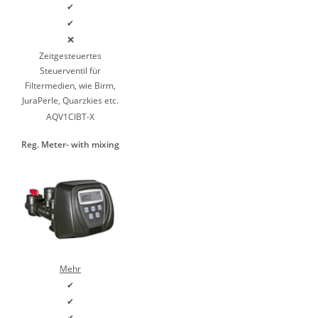
✔
✔
❌
Zeitgesteuertes
Steuerventil für
Filtermedien, wie Birm,
JuraPerle, Quarzkies etc.
AQV1CIBT-X
Reg. Meter- with mixing
Mehr
✔
✔
✔