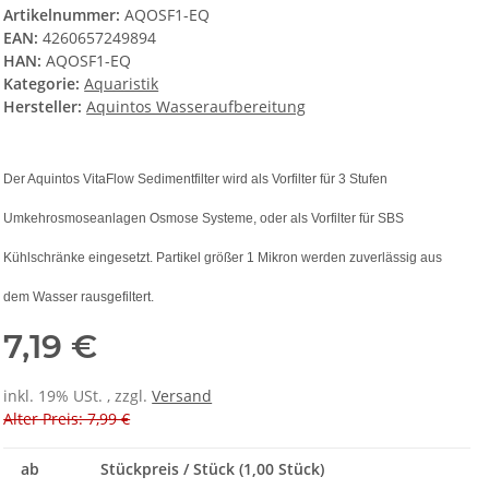
Artikelnummer:
AQOSF1-EQ
EAN:
4260657249894
HAN:
AQOSF1-EQ
Kategorie:
Aquaristik
Hersteller:
Aquintos Wasseraufbereitung
Der Aquintos VitaFlow Sedimentfilter wird als Vorfilter für 3 Stufen
Umkehrosmoseanlagen Osmose Systeme, oder als Vorfilter für SBS
Kühlschränke eingesetzt. Partikel größer 1 Mikron werden zuverlässig aus
dem Wasser rausgefiltert.
7,19 €
inkl. 19% USt. , zzgl.
Versand
Alter Preis: 7,99 €
ab
Stückpreis / Stück (1,00 Stück)