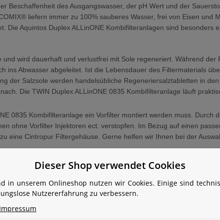
r Beschaffenheit des Ausgangswasser, der pH Wert und der Sauerstoffge
COMIX® liefern immer zu 100% sauberes Wasser, frei von Eisen und M
et. Die Aquintos Duplex ALLinONE Kombifilteranlagen sind besonders e
und wird dauerhaft und verlustfrei mit Sole regeneriert. Während der
ins Abwasser abgeleitet. Ist die Lebensdauer des Filtermaterials ü
g der Salzsole werden handelsübliche Regeneriersalztabletten in den 
ch. Die TWIN Duplex ALLinONE 0835 Kombifilteranlage läuft praktisch
NE 0835 Kombifilteranlage ein Vorfilter montiert werden muss. Durch d
n ohne Vorfilter Injektoren ect. verstopfen. Im Bezug auf einen passe
u eine Cintropur Filtergehäuse. Gerne helfen wir Ihnen bei der Auswahl
Dieser Shop verwendet Cookies
nd die Vorteile
d in unserem Onlineshop nutzen wir Cookies. Einige sind techn
ibungslose Nutzererfahrung zu verbessern.
lage arbeitet nahezu unabhängig von der Beschaffenheit des Rohwas
Impressum
age gefüllt mit ECOMIX® sind einfach in der Handhabung und liefern 
n sicher entfernt