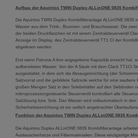
Aufbau der Aquintos TWIN Duplex ALLinONE 0835 Kombifi
Die Aquintos TWIN Duplex Kombifilteranlage ALLinONE 0835 ist
Wasser aus dem Trink-, Brunnen- und Brauchwasser. Die zwei 
der beiden Druckflaschen ist mit einem Zentralsteuerventil Cl
Anzeige im Display, des Zentralsteuerventil TT1 CI der Kombifi
abgelesen werden.
Erst wenn Patrone A ihre angegebene Kapazität erreicht hat, 
aufbereitetes Wasser. Von der A Säule mit dem Clack TT1CI St
ausgestattet, in dem sich die Absaugeinrichtung (der Schwimm
Salzvorrat und die gebildete Salzsole welche für eine saube
großen Mengen Salz in den Solebehälter auf den Siebboden nach
mikroprozessorgesteuerte Steuerventil kontrolliert alle Steuer
Salzlösung bzw. Sole. Das Wasser wird vollautomatisch in den S
Sicherheitseinrichtung ist ein seitlich angebrachter Überlaufan
Funktion der Aquintos TWIN Duplex ALLinONE 0835 Kombi
Die Aquintos Duplex ALLinONE 0835 Kombifilteranlage arbeite
Austauscherharze und Filtermaterialien. Diese einzigartige M