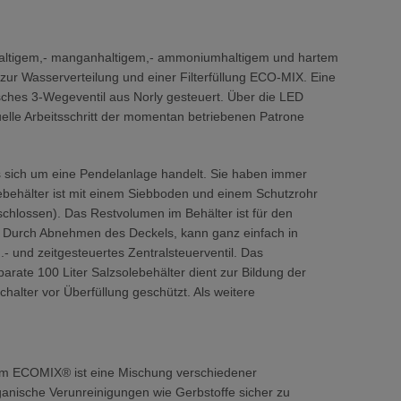
senhaltigem,- manganhaltigem,- ammoniumhaltigem und hartem
ur Wasserverteilung und einer Filterfüllung ECO-MIX. Eine
isches 3-Wegeventil aus Norly gesteuert. Über die LED
tuelle Arbeitsschritt der momentan betriebenen Patrone
es sich um eine Pendelanlage handelt. Sie haben immer
lebehälter ist mit einem Siebboden und einem Schutzrohr
chlossen). Das Restvolumen im Behälter ist für den
d. Durch Abnehmen des Deckels, kann ganz einfach in
- und zeitgesteuertes Zentralsteuerventil. Das
parate 100 Liter Salzsolebehälter dient zur Bildung der
halter vor Überfüllung geschützt. Als weitere
dium ECOMIX® ist eine Mischung verschiedener
ganische Verunreinigungen wie Gerbstoffe sicher zu