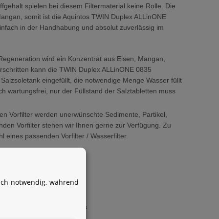
halt spielen bei diesem Filtermaterial keine Rolle. Die
angan, somit ist die Aquintos TWIN Duplex ALLinONE
infach in der Handhabung und absolut zuverlässig im
 Regeneration wird ein Konzentrat aus Eisen, Mangan,
berschritten kann die TWIN Duplex ALLinONE 0835
Salzsoletank eingefüllt, die notwendige Menge Wasser füllt
 wartungsfrei, nur der Füllstand der Salztabletten muss
en Vorfilter werden unerwünschte Sedimente, Partikel,
nden Vorfilter stehen wir Ihnen gerne zur Verfügung. Zu
 eines passenden Vorfilter / Wasserfilter.
Ihr WhatsApp-Kontakt zum
Service Team
von Aquintos-Wasseraufbereitung
isch notwendig, während
Service Team
sers.
Hallo und herzlich willkommen
immer das perfekte Ergebnis.
bei
Aquintos-