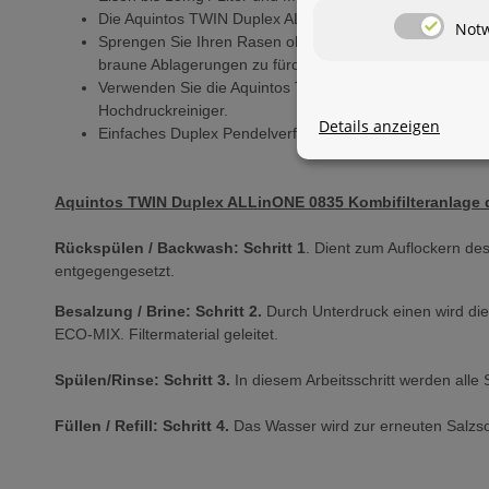
Die Aquintos TWIN Duplex ALLinONE 0835 Kombifilteran
Not
Sprengen Sie Ihren Rasen ohne das Braune Ablagerunge
braune Ablagerungen zu fürchten.
Verwenden Sie die Aquintos TWIN Duplex ALLinONE 0835
Hochdruckreiniger.
Details anzeigen
Einfaches Duplex Pendelverfahren, Ihnen steht 24 Stun
Aquintos TWIN Duplex ALLinONE 0835 Kombifilteranlage d
Rückspülen / Backwash: Schritt 1
. Dient zum Auflockern de
entgegengesetzt.
Besalzung / Brine: Schritt 2.
Durch Unterdruck einen wird di
ECO-MIX. Filtermaterial geleitet.
Spülen/Rinse: Schritt 3.
In diesem Arbeitsschritt werden alle 
Füllen / Refill: Schritt 4.
Das Wasser wird zur erneuten Salzsol