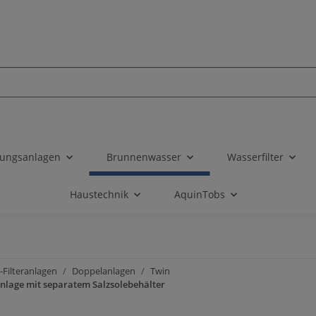
tungsanlagen
Brunnenwasser
Wasserfilter
Haustechnik
AquinTobs
-Filteranlagen
Doppelanlagen
Twin
lage mit separatem Salzsolebehälter