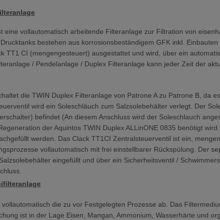
lteranlage
 eine vollautomatisch arbeitende Filteranlage zur Filtration von ei
Drucktanks bestehen aus korrosionsbeständigem GFK inkl. Einbauten z
ack TT1 CI (mengengesteuert) ausgestattet und wird, über ein automat
lteranlage / Pendelanlage / Duplex Filteranlage kann jeder Zeit der ak
schaltet die TWIN Duplex Filteranlage von Patrone A zu Patrone B, da 
euerventil wird ein Soleschläuch zum Salzsolebehälter verlegt. Der So
erschalter) befindet (An diesem Anschluss wird der Soleschlauch anges
re Regeneration der Aquintos TWIN Duplex ALLinONE 0835 benötigt wir
gefüllt werden. Das Clack TT1CI Zentralsteuerventil ist ein, mengen.
ungsprozesse vollautomatisch mit frei einstellbarer Rückspülung. Der se
alzsolebehälter eingefüllt und über ein Sicherheitsventil / Schwimmersc
schluss.
filteranlage
t vollautomatisch die zu vor Festgelegten Prozesse ab. Das Filterme
ischung ist in der Lage Eisen, Mangan, Ammonium, Wasserhärte und or