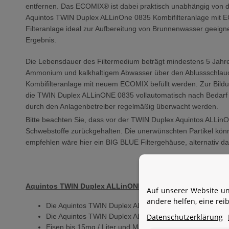
entfernen. Das ECOMIX® ist dabei praktisch unabhängig von de
Aquintos TWIN Duplex ALLinOne 0835 Kombifilteranlage mit E
Filteranlage ideal zur Aufbereitung von Brunnenwasser geeign
Ergebnis.
Die Lebensdauer des Filtermedium beträgt mindestens 5 Jahre 
Ammonium und kalkhaltigem Abwasser über den Ablussschlauch 
Kombifilteranlage mit neuem ECOMIX befüllt werden. Zur Bildun
die TWIN Duplex ALLinONE 0835 vollautomatisch nach Bedarf na
durch den Anlagenbetreiber regelmäßig überwacht werden.
Bitte beachten Sie, dass vor der TWIN Duplex Aquintos ALLinO
Schwebstoffe zurückgehalten. Die unerwünschten Partikel könne
empfehlen wäre hier ein BIG BLUE Filtergehäuse, alternativ daz
Aquintos TWIN Duplex ALLinONE 0835 Kombifilteranlage u
Auf unserer Website un
andere helfen, eine re
Die Aquintos TWIN Duplex ALLinONE 0835 Kombifilteran
Datenschutzerklärung
Die Aquintos TWIN Duplex ALLinONE 0835 Kombifilteranl
Eisen bis 15mg / Liter und Mangan bis 3mg / Liter werde