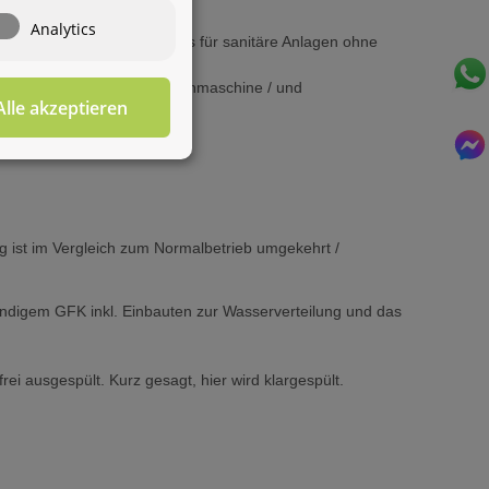
Wasseraufbereitung
Wie darf ich
Analytics
Ihnen behilflich sein?
Brunnenwasser bedenkenlos für sanitäre Anlagen ohne
ser zb. auch für Ihre Waschmaschine / und
Alle akzeptieren
Für diesen Service benötigen Sie WhatsApp. Alternativ
können Sie unser
Kontaktformular
benutzen.
ng ist im Vergleich zum Normalbetrieb umgekehrt /
ndigem GFK inkl. Einbauten zur Wasserverteilung und das
rei ausgespült. Kurz gesagt, hier wird klargespült.