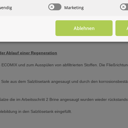
lage hat einen besonders geringen Salzverbrauch.
wendig
Marketing
n auf Terrassenplatten und Gehwegen zurückbleiben. Nutzen Sie ihr 
 Kombifilteranlage mit ECOMIX® zum aufbereiteten ihres Brunnenwas
Ablehnen
den aufbereitetes Wasser Zur Verfügung.
er Ablauf einer Regeneration
s ECOMIX und zum Ausspülen von abfiltrierten Stoffen. Die Fließrichtu
e Sole aus dem Salzlösetank angesaugt und durch den korrosionsbestä
Salze die im Arbeitsschritt 2 Brine angesaugt wurden wieder rückstandsf
ebildung in den Salzlösetank eingefüllt.