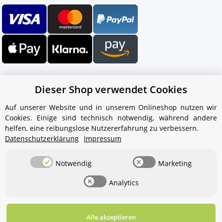
Dieser Shop verwendet Cookies
Auf unserer Website und in unserem Onlineshop nutzen wir
Cookies. Einige sind technisch notwendig, während andere
Ihr WhatsApp-Kontakt zum
helfen, eine reibungslose Nutzererfahrung zu verbessern.
Service Team
Datenschutzerklärung
Impressum
von Aquintos-Wasseraufbereitung
Notwendig
Marketing
Service Team
Analytics
Hallo und herzlich willkommen
bei
Aquintos-
Wasseraufbereitung
Wie darf ich
Ihnen behilflich sein?
Alle akzeptieren