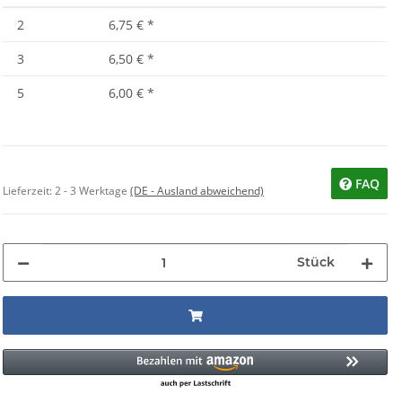
2
6,75 €
*
3
6,50 €
*
5
6,00 €
*
FAQ
Lieferzeit:
2 - 3 Werktage
(DE - Ausland abweichend)
Stück
ng...