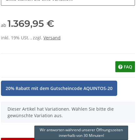
1.369,95 €
ab
inkl. 19% USt. , zzgl.
Versand
FAQ
20% Rabatt mit dem Gutscheincode AQUINTOS-20
x
Dieser Artikel hat Variationen. Wählen Sie bitte die
gewünschte Variation aus.
Wir antworten während unserer Öffnungszeiten
innerhalb von 30 Minuten!