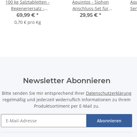
100 kg Salztabletten -
Aquintos - Siphon
Aqu
Regeneriersalz -
Anschluss-Set für
Sen
Siedesalz für
Haustechnik-
69,99 €
*
29,95 €
*
Enthärtungsanlagen /
Weichwasseranlagen
0,70 € pro Kg
Entkalkungsanlagen nach
Kanalwasseranschluss
DIN EN 973 Typ A
Newsletter Abonnieren
Bitte senden Sie mir entsprechend Ihrer
Datenschutzerklärung
regelmäßig und jederzeit widerruflich Informationen zu Ihrem
Produktsortiment per E-Mail zu.
Abonnieren