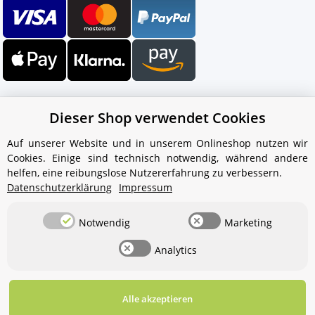
Dieser Shop verwendet Cookies
Auf unserer Website und in unserem Onlineshop nutzen wir
Cookies. Einige sind technisch notwendig, während andere
Ihr WhatsApp-Kontakt zum
helfen, eine reibungslose Nutzererfahrung zu verbessern.
Service Team
Datenschutzerklärung
Impressum
von Aquintos-Wasseraufbereitung
Notwendig
Marketing
Service Team
Analytics
Hallo und herzlich willkommen
bei
Aquintos-
Wasseraufbereitung
Wie darf ich
Ihnen behilflich sein?
Alle akzeptieren
Widerrufsbutton