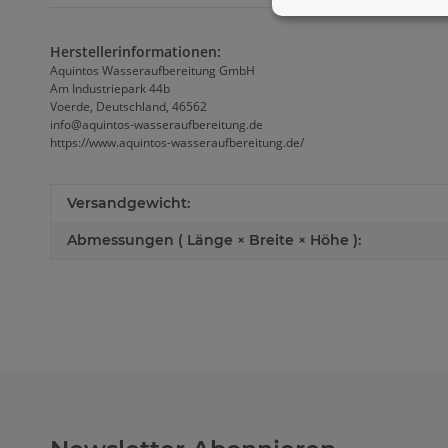
Herstellerinformationen:
Aquintos Wasseraufbereitung GmbH
Am Industriepark 44b
Voerde, Deutschland, 46562
info@aquintos-wasseraufbereitung.de
https://www.aquintos-wasseraufbereitung.de/
Versandgewicht:
Abmessungen ( Länge × Breite × Höhe ):