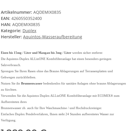
Artikelnummer:
AQDEMIX0835
EAN:
4260550352400
HAN:
AQDEMIX0835
Kategorie:
Duplex
Hersteller:
Aquintos-Wasseraufbereitung
Eisen bis 15mg / Liter und Mangan bis 3mg / Liter
werden sicher entfernt
Die Aquintos Duplex ALLinONE Kombifilteranlage hat einen besonders geringen
Salzverbrauch.
Sprengen Sie Ihren Rasen ohne das Braune Ablagerungen auf Terrassenplatten und
Gehwegen zurückbleiben.
Nutzen Sie ihr
Brunnenwasser
bedenkenlos für sanitäre Anlagen ohne braune Ablagerungen
zu fürchten.
Verwenden Sie die Aquintos Duplex ALLinONE Kombifilteranlage mit ECOMIX® zum
Aufbereiteten ihres
Brunnenwasser zb. auch für Ihre Waschmaschine / und Hochdruckreiniger.
Einfaches Duplex Pendelverfahren, Ihnen steht 24 Stunden aufbereitetes Wasser zur
Verfügung.