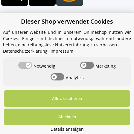
Dieser Shop verwendet Cookies
Auf unserer Website und in unserem Onlineshop nutzen wir
Cookies. Einige sind technisch notwendig, während andere
Ihr WhatsApp-Kontakt zum
helfen, eine reibungslose Nutzererfahrung zu verbessern.
Service Team
Datenschutzerklärung
Impressum
von Aquintos-Wasseraufbereitung
Notwendig
Marketing
Service Team
Analytics
Hallo und herzlich willkommen
bei
Aquintos-
Wasseraufbereitung
Wie darf ich
Ihnen behilflich sein?
Alle akzeptieren
Widerrufsbutton
* Alle Preise inkl. gesetzlicher USt., zzgl.
Versand
Ablehnen
Für diesen Service benötigen Sie WhatsApp. Alternativ
können Sie unser
Kontaktformular
benutzen.
© Aquintos-Wasseraufbereitung GmbH
Details anzeigen