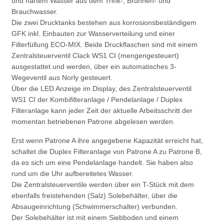
und hartem Wasser aus dem Trink-, Brunnen- und
Brauchwasser.
Die zwei Drucktanks bestehen aus korrosionsbeständigem
GFK inkl. Einbauten zur Wasserverteilung und einer
Filterfüllung ECO-MIX.
Beide Druckflaschen sind mit einem
Zentralsteuerventil Clack WS1 CI (mengengesteuert)
ausgestattet und werden, über ein automatisches 3-
Wegeventil aus Norly gesteuert.
Über die LED Anzeige im Display, des Zentralsteuerventil
WS1 CI der Kombifilteranlage / Pendelanlage / Duplex
Filteranlage kann jeder Zeit der aktuelle Arbeitsschritt der
momentan betriebenen Patrone abgelesen werden.
Erst wenn Patrone A ihre angegebene Kapazität erreicht hat,
schaltet die Duplex Filteranlage von Patrone A zu Patrone B,
da es sich um eine Pendelanlage handelt. Sie haben also
rund um die Uhr aufbereitetes Wasser.
Die Zentralsteuerventile werden über ein T-Stück mit dem
ebenfalls freistehenden (Salz) Solebehälter, über die
Absaugeinrichtung (Schwimmerschalter) verbunden.
Der Solebehälter ist mit einem Siebboden und einem