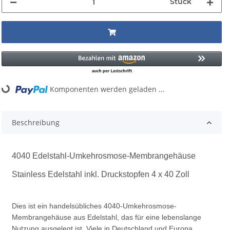
Stück
Komponenten werden geladen ...
Loading...
Beschreibung
4040 Edelstahl-Umkehrosmose-Membrangehäuse
Stainless Edelstahl inkl. Druckstopfen 4 x 40 Zoll
Dies ist ein handelsübliches 4040-Umkehrosmose-
Membrangehäuse aus Edelstahl, das für eine lebenslange
Nutzung ausgelegt ist. Viele in Deutschland und Europa