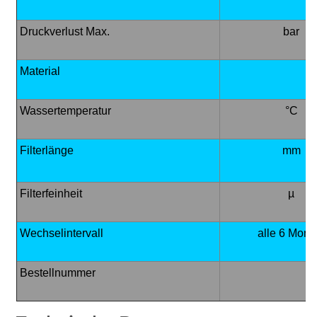
Druckverlust Max.
bar
Material
Wassertemperatur
°C
Filterlänge
mm
Filterfeinheit
µ
Wechselintervall
alle 6 Mona
Bestellnummer