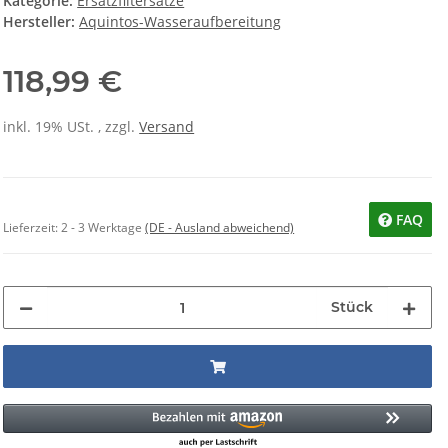
Kategorie:
Ersatzfiltersätze
Hersteller:
Aquintos-Wasseraufbereitung
118,99 €
inkl. 19% USt. , zzgl.
Versand
FAQ
Lieferzeit:
2 - 3 Werktage
(DE - Ausland abweichend)
Stück