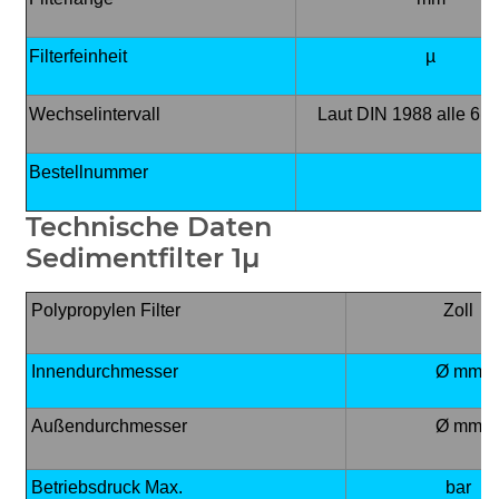
Filterfeinheit
µ
Wechselintervall
Laut DIN 1988 alle 6 
Bestellnummer
Technische Daten
Sedimentfilter 1µ
Polypropylen Filter
Zoll
Innendurchmesser
Ø mm
Außendurchmesser
Ø mm
Betriebsdruck Max.
bar