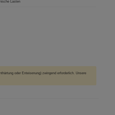
nische Lasten
Enthärtung oder Enteisenung) zwingend erforderlich. Unsere