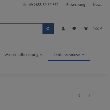
✆ +49 2855 89 69 860
Bewerbung
News
0,00 €
Wasseraufbereitung
Umkehrosmose