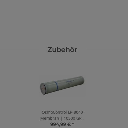
Zubehör
OsmoControl LP-8040
Membran | 10500 GPD
| 39.7 m³/d | 99,5%
994,99 €
*