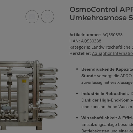
OsmoControl APR
Umkehrosmose 5
Artikelnummer:
AQ530338
HAN:
AQ530338
Kategorie:
Landwirtschaftliche
Hersteller:
Aquaphor Internati
Beeindruckende Kapazitä
Stunde
versorgt die APRO
zuverlässig mit erstklassi
Industrielle Robustheit:
D
Dank der
High-End-Komp
eine konstant hohe Wasserqu
Wirtschaftlichkeit & Effiz
Entsalzungsanlage besonde
Betriebskosten und einer o