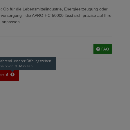
:
Ob für die Lebensmittelindustrie, Energieerzeugung oder
versorgung - die APRO-HC-50000 lässt sich präzise auf Ihre
n anpassen.
FAQ
während unserer Öffnungszeiten
halb von 30 Minuten!
ern!