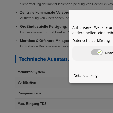
Sicherstellung der kontinuierlichen Speisung von Hochdruckkes
Zentrale kommunale Versorgungszentren:
Aufbereitung von Oberflächen- oder Brunnenwasser zur Versor
Großindustrielle Fertigung:
Auf unserer Website un
andere helfen, eine re
Prozesswasser für Stahlwerke, Papierfabriken oder chemische G
Datenschutzerklärung
Maritime & Offshore-Anlagen:
Großskalige Brackwasserentsalzung zur Schaffung autarker Was
Not
Technische Ausstattung der Spitzenkla
Membran-System
Details anzeigen
Vorfiltration
Pumpenanlage
Max. Eingang TDS