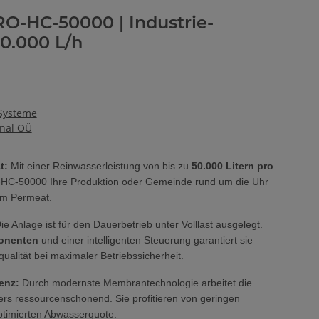
O-HC-50000 | Industrie-
0.000 L/h
 Systeme
onal OÜ
t:
Mit einer Reinwasserleistung von bis zu
50.000 Litern pro
-HC-50000 Ihre Produktion oder Gemeinde rund um die Uhr
gem Permeat.
ie Anlage ist für den Dauerbetrieb unter Volllast ausgelegt.
onenten
und einer intelligenten Steuerung garantiert sie
alität bei maximaler Betriebssicherheit.
ienz:
Durch modernste Membrantechnologie arbeitet die
rs ressourcenschonend. Sie profitieren von geringen
ptimierten Abwasserquote.