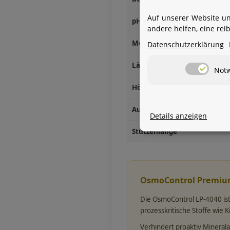
Auf unserer Website un
pH-Wert Feedwasser
andere helfen, eine re
Membranfläche
Datenschutzerklärung
Länge
Not
Höhe (Durchmesser)
Außendurchmesser Verbind
Details anzeigen
Stutzenlänge
OsmoControl Premium
Die OsmoControl LP-4040 ist e
prozesskritische Stoffe wie 
Verhindert proaktiv Minera