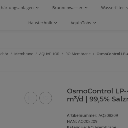
thärtungsanlagen
Brunnenwasser
Wasserfilter
Haustechnik
AquinTobs
behör
Membrane
AQUAPHOR
RO-Membrane
OsmoControl LP-4
OsmoControl LP-
m³/d | 99,5% Salz
Artikelnummer:
AQ208209
HAN:
AQ208209
Kategorie:
RO-Membrane