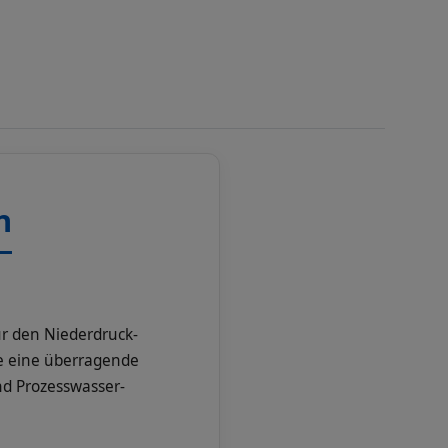
n
ür den Niederdruck-
ie eine überragende
und Prozesswasser-