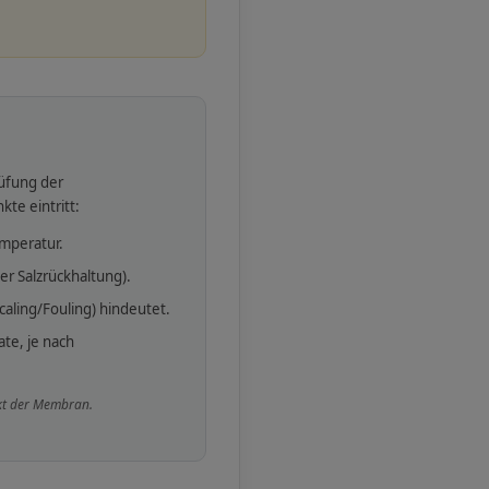
üfung der
te eintritt:
mperatur.
er Salzrückhaltung).
aling/Fouling) hindeutet.
te, je nach
fekt der Membran.