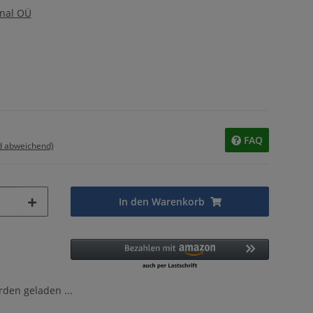
onal OÜ
FAQ
d abweichend)
In den Warenkorb
en geladen ...