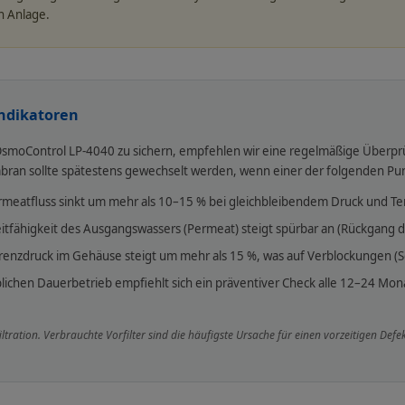
n Anlage.
ndikatoren
OsmoControl LP-4040 zu sichern, empfehlen wir eine regelmäßige Überpr
an sollte spätestens gewechselt werden, wenn einer der folgenden Punk
meatfluss sinkt um mehr als 10–15 % bei gleichbleibendem Druck und Te
itfähigkeit des Ausgangswassers (Permeat) steigt spürbar an (Rückgang d
renzdruck im Gehäuse steigt um mehr als 15 %, was auf Verblockungen (Sc
ichen Dauerbetrieb empfiehlt sich ein präventiver Check alle 12–24 Mona
filtration. Verbrauchte Vorfilter sind die häufigste Ursache für einen vorzeitigen De