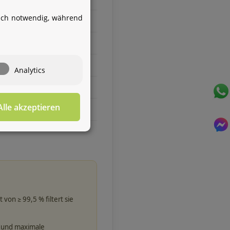
von Aquintos-Wasseraufbereitung
isch notwendig, während
Service Team
Hallo und herzlich willkommen
bei
Aquintos-
Wasseraufbereitung
Wie darf ich
Analytics
Ihnen behilflich sein?
Alle akzeptieren
Für diesen Service benötigen Sie WhatsApp. Alternativ
können Sie unser
Kontaktformular
benutzen.
von ≥ 99,5 % filtert sie
e und maximale