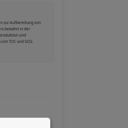
en zur Aufbereitung von
rs bewährt in der
lproduktion und
 von TOC und SiO2.
Ihr WhatsApp-Kontakt zum
Service Team