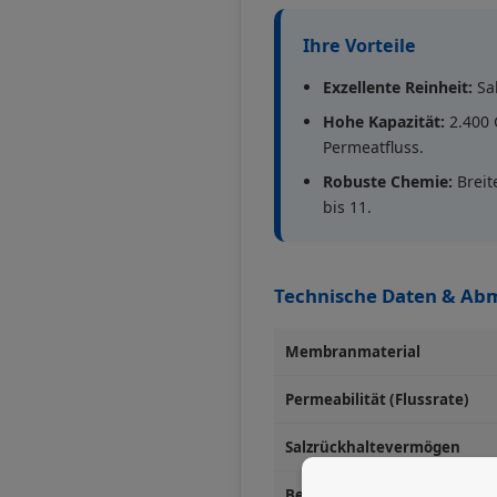
Ihre Vorteile
Exzellente Reinheit:
Sal
Hohe Kapazität:
2.400 
Permeatfluss.
Robuste Chemie:
Breit
bis 11.
Technische Daten & Ab
Membranmaterial
Permeabilität (Flussrate)
Salzrückhaltevermögen
Betriebsdruck / Temp.