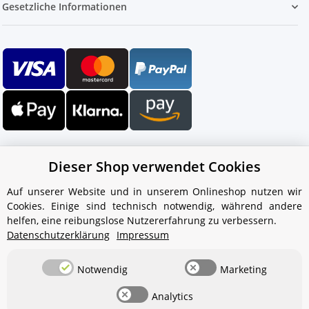
Gesetzliche Informationen
Dieser Shop verwendet Cookies
Auf unserer Website und in unserem Onlineshop nutzen wir
Cookies. Einige sind technisch notwendig, während andere
Ihr WhatsApp-Kontakt zum
helfen, eine reibungslose Nutzererfahrung zu verbessern.
Service Team
Datenschutzerklärung
Impressum
von Aquintos-Wasseraufbereitung
Notwendig
Marketing
Service Team
Analytics
Hallo und herzlich willkommen