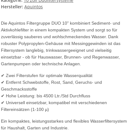
Kategorie:
10 Zoll Duofiltersysteme
Hersteller:
Aquintos
Die Aquintos Filtergruppe DUO 10" kombiniert Sediment- und
Aktivkohlefilter in einem kompakten System und sorgt so für
zuverlässig sauberes und wohlschmeckendes Wasser. Dank
robuster Polypropylen-Gehäuse mit Messinggewinden ist das
Filtersystem langlebig, trinkwassergeeignet und vielseitig
einsetzbar - ob für Hauswasser, Brunnen- und Regenwasser,
Gartenpumpen oder technische Anlagen.
✔ Zwei Filterstufen für optimale Wasserqualität
✔ Entfernt Schwebstoffe, Rost, Sand, Geruchs- und
Geschmacksstoffe
✔ Hohe Leistung: bis 4500 Ltr./Std Durchfluss
✔ Universell einsetzbar, kompatibel mit verschiedenen
Filtereinsätzen (1-100 µ)
Ein kompaktes, leistungsstarkes und flexibles Wasserfiltersystem
für Haushalt, Garten und Industrie.