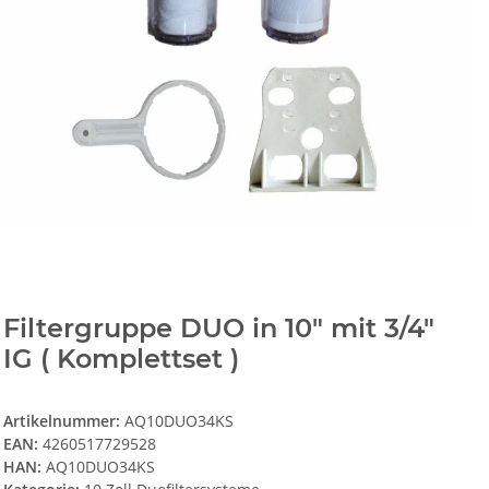
Filtergruppe DUO in 10" mit 3/4"
IG ( Komplettset )
Artikelnummer:
AQ10DUO34KS
EAN:
4260517729528
HAN:
AQ10DUO34KS