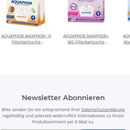
AQUAPHOR MAXPHOR+ H
AQUAPHOR MAXPHOR+
AQ
Filterkartusche
MG Filterkartusche
Was
Wasserfilter mit EXTRA
Trinkwasserfilter mit
Filt
KALKSCHUTZ AQUALEN
AQUALEN und
Arm
für Tischwasserfilter
Magnesium + für
Tischwasserfilter
Newsletter Abonnieren
Bitte senden Sie mir entsprechend Ihrer
Datenschutzerklärung
regelmäßig und jederzeit widerruflich Informationen zu Ihrem
Produktsortiment per E-Mail zu.