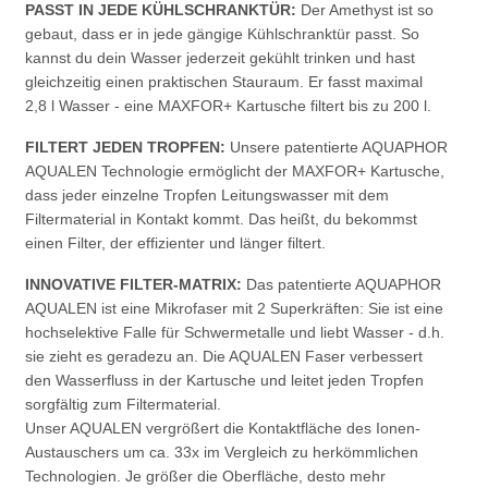
PASST IN JEDE KÜHLSCHRANKTÜR:
Der Amethyst ist so
gebaut, dass er in jede gängige Kühlschranktür passt. So
kannst du dein Wasser jederzeit gekühlt trinken und hast
gleichzeitig einen praktischen Stauraum. Er fasst maximal
2,8 l Wasser - eine MAXFOR+ Kartusche filtert bis zu 200 l.
FILTERT JEDEN TROPFEN:
Unsere patentierte AQUAPHOR
AQUALEN Technologie ermöglicht der MAXFOR+ Kartusche,
dass jeder einzelne Tropfen Leitungswasser mit dem
Filtermaterial in Kontakt kommt. Das heißt, du bekommst
einen Filter, der effizienter und länger filtert.
INNOVATIVE FILTER-MATRIX:
Das patentierte AQUAPHOR
AQUALEN ist eine Mikrofaser mit 2 Superkräften: Sie ist eine
hochselektive Falle für Schwermetalle und liebt Wasser - d.h.
sie zieht es geradezu an. Die AQUALEN Faser verbessert
den Wasserfluss in der Kartusche und leitet jeden Tropfen
sorgfältig zum Filtermaterial.
Unser AQUALEN vergrößert die Kontaktfläche des Ionen-
Austauschers um ca. 33x im Vergleich zu herkömmlichen
Technologien. Je größer die Oberfläche, desto mehr