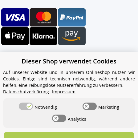
Dieser Shop verwendet Cookies
Auf unserer Website und in unserem Onlineshop nutzen wir
Cookies. Einige sind technisch notwendig, während andere
Ihr WhatsApp-Kontakt zum
helfen, eine reibungslose Nutzererfahrung zu verbessern.
Service Team
Datenschutzerklärung
Impressum
von Aquintos-Wasseraufbereitung
Notwendig
Marketing
Service Team
Analytics
Hallo und herzlich willkommen
bei
Aquintos-
Wasseraufbereitung
Wie darf ich