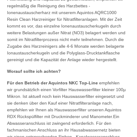
regelmäßig die Reinigung des Harzbettes -
Ionenaustauscherharz mit unserem Aquintos AQRC1000
Resin Clean Harzreiniger für Nitratfilteranlagen. Mit der Zeit
kommt es vor, das einzelne Ionenaustauscherkugeln durch
weitere Belastungen außer Nitrat (NO3) belagert werden und
somit im Nitratfilterprozess nicht mehr teilnehmen. Durch die
Zugabe des Harzreinigers alle 4-6 Monate werden belagerte
Ionaustauscherkugeln und die Polyglass-Drucktankflasche
gereinigt und die Kapazität der Anlage wieder hergestellt.
Worauf sollte ich achten?
Für den Betrieb der Aquintos NKC Top-Line
empfehlen
wir grundsätzlich einen Vorfilter Hauswasserfilter kleiner 100µ
Mikron. Ist aktuell noch kein Hauswasserfilter eingesetzt und
sie denken über den Kauf einer Nitratfilteranlage nach,
empfehlen wir Ihnen als Hauswasserfilter unseren Aquintos
RDX Rückspülfilter mit Druckminderer und Manometer.
Ein
Abwasseranschluss ist zwingend erforderlich. Für den
fachmanischen Anschluss an ihr Hausabwassernetz bieten
wir einen entsprechenden Siphon - Kanalwasseranschluss