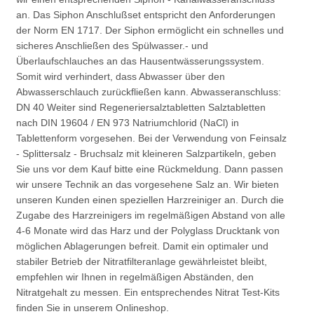
an. Das Siphon Anschlußset entspricht den Anforderungen
der Norm EN 1717. Der Siphon ermöglicht ein schnelles und
sicheres Anschließen des Spülwasser.- und
Überlaufschlauches an das Hausentwässerungssystem.
Somit wird verhindert, dass Abwasser über den
Abwasserschlauch zurückfließen kann. Abwasseranschluss:
DN 40
Weiter sind Regeneriersalztabletten Salztabletten
nach DIN 19604 / EN 973 Natriumchlorid (NaCl) in
Tablettenform vorgesehen. Bei der Verwendung von Feinsalz
- Splittersalz - Bruchsalz mit kleineren Salzpartikeln, geben
Sie uns vor dem Kauf bitte eine Rückmeldung. Dann passen
wir unsere Technik an das vorgesehene Salz an.
Wir bieten
unseren Kunden einen speziellen Harzreiniger an. Durch die
Zugabe des Harzreinigers im regelmäßigen Abstand von alle
4-6 Monate wird das Harz und der Polyglass Drucktank von
möglichen Ablagerungen befreit.
Damit ein optimaler und
stabiler Betrieb der Nitratfilteranlage gewährleistet bleibt,
empfehlen wir Ihnen in regelmäßigen Abständen, den
Nitratgehalt zu messen. Ein entsprechendes Nitrat Test-Kits
finden Sie in unserem Onlineshop.