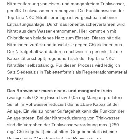
Nitratentfernung von eisen- und manganfreiem Trinkwasser,
gemäß Trinkwasserverordnungvon. Die Funktionsweise der
Top-Line NKC Nitratfilteranlage ist vergleichbar mit einer
Enthärtungsanlage. Durch das Ionentauscherverfahren wird
Nitrat aus dem Wasser entnommen. Hier kommt ein mit
Chloridionen beladenes Harz zum Einsatz. Dieses hält die
Nitrationen zurück und tauscht sie gegen Chloridionen aus.
Der Nitratgehalt wird dadurch nachweislich gesenkt. Ist die
Kapazität erschöpft, regeneriert sich der Top-Line NKC
Nitratfilter selbstständig. Für diesen Prozess wird lediglich
Salz Siedesalz ( in Tablettenform ) als Regenerationsmaterial
benötigt.
Das Rohwasser muss eisen- und manganfrei sein
(weniger als 0,2 mg Eisen bzw. 0,05 mg Mangan pro Liter).
Sulfat im Rohwasser reduziert die nutzbare Kapazität der
Anlage. Ein viel zu hoher Sulfatgehalt kann die Funktion der
Anlage stören. Bei der Nitratreduzierung von Trinkwasser
sind die Vorgaben der Trinkwasserverordnung max. (250
mg/l Chloridgehalt) einzuhalten. Gegebenenfalls ist eine
Beimischung (Verschneiden) von Rohwasser zu