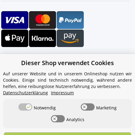
Dieser Shop verwendet Cookies
Auf unserer Website und in unserem Onlineshop nutzen wir
Cookies. Einige sind technisch notwendig, während andere
Ihr WhatsApp-Kontakt zum
helfen, eine reibungslose Nutzererfahrung zu verbessern.
Service Team
Datenschutzerklärung
Impressum
von Aquintos-Wasseraufbereitung
Notwendig
Marketing
Service Team
Analytics
Hallo und herzlich willkommen
bei
Aquintos-
Wasseraufbereitung
Wie darf ich