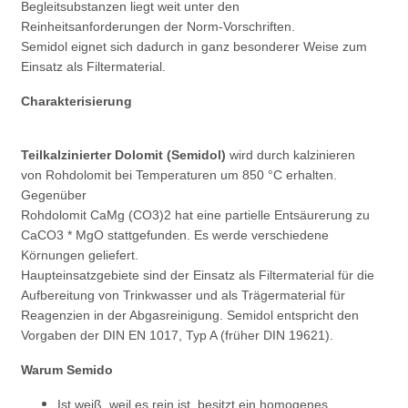
Begleitsubstanzen liegt weit unter den
Reinheitsanforderungen der Norm-Vorschriften.
Semidol eignet sich dadurch in ganz besonderer Weise zum
Einsatz als Filtermaterial.
Charakterisierung
Teilkalzinierter Dolomit (Semidol)
wird durch kalzinieren
von Rohdolomit bei Temperaturen um 850 °C erhalten.
Gegenüber
Rohdolomit CaMg (CO3)2 hat eine partielle Entsäurerung zu
CaCO3 * MgO stattgefunden. Es werde verschiedene
Körnungen geliefert.
Haupteinsatzgebiete sind der Einsatz als Filtermaterial für die
Aufbereitung von Trinkwasser und als Trägermaterial für
Reagenzien in der Abgasreinigung. Semidol entspricht den
Vorgaben der DIN EN 1017, Typ A (früher DIN 19621).
Warum Semido
Ist weiß, weil es rein ist, besitzt ein homogenes