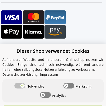
Dieser Shop verwendet Cookies
Auf unserer Website und in unserem Onlineshop nutzen wir
Cookies. Einige sind technisch notwendig, während andere
Ihr WhatsApp-Kontakt zum
helfen, eine reibungslose Nutzererfahrung zu verbessern.
Service Team
Datenschutzerklärung
Impressum
von Aquintos-Wasseraufbereitung
Notwendig
Marketing
Service Team
Analytics
Hallo und herzlich willkommen
bei
Aquintos-