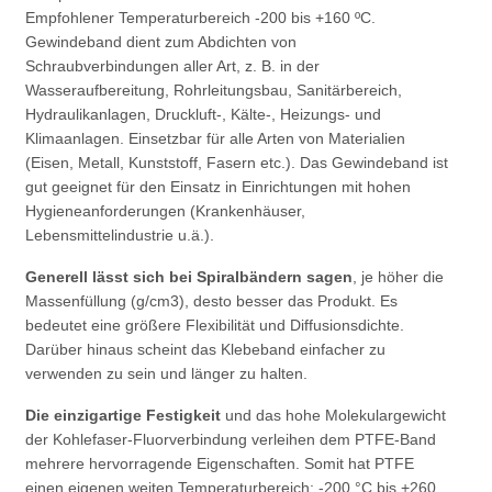
Empfohlener Temperaturbereich -200 bis +160 ºC.
Gewindeband dient zum Abdichten von
Schraubverbindungen aller Art, z. B. in der
Wasseraufbereitung, Rohrleitungsbau, Sanitärbereich,
Hydraulikanlagen, Druckluft-, Kälte-, Heizungs- und
Klimaanlagen. Einsetzbar für alle Arten von Materialien
(Eisen, Metall, Kunststoff, Fasern etc.). Das Gewindeband ist
gut geeignet für den Einsatz in Einrichtungen mit hohen
Hygieneanforderungen (Krankenhäuser,
Lebensmittelindustrie u.ä.).
Generell lässt sich bei Spiralbändern sagen
, je höher die
Massenfüllung (g/cm3), desto besser das Produkt. Es
bedeutet eine größere Flexibilität und Diffusionsdichte.
Darüber hinaus scheint das Klebeband einfacher zu
verwenden zu sein und länger zu halten.
Die einzigartige Festigkeit
und das hohe Molekulargewicht
der Kohlefaser-Fluorverbindung verleihen dem PTFE-Band
mehrere hervorragende Eigenschaften. Somit hat PTFE
einen eigenen weiten Temperaturbereich: -200 °C bis +260