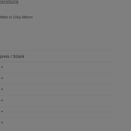
bereitung
tfilter in 100µ Mikron
preis / Stück
*
*
*
*
*
*