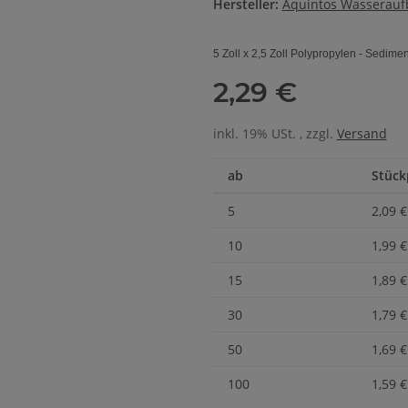
Hersteller:
Aquintos Wasserauf
5 Zoll x 2,5 Zoll Polypropylen - Sedimen
2,29 €
inkl. 19% USt. , zzgl.
Versand
ab
Stück
5
2,09 €
10
1,99 €
15
1,89 €
30
1,79 €
50
1,69 €
100
1,59 €