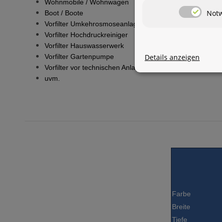
Wohnmobile / Wohnwagen
Not
Boot / Boote
Vorfilter Umkehrosmoseanlagen
Vorfilter Hochdruckreiniger
Vorfilter Hauswasserwerk
Details anzeigen
Vorfilter Gartenpumpe
Vorfilter vor technischen Anlagen
uvm.
Farbe
Breite
Tiefe