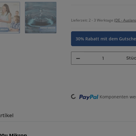
Lieferzeit:
2 - 3 Werktage
(DE - Auslan
30% Rabatt mit dem Gutsch
Stü
Komponenten werd
Loading...
rtikel
 100µ Mikron