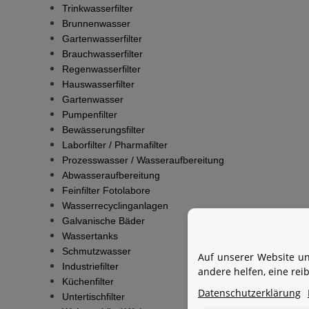
Trinkwasserfilter
Brunnenwasser
Gartenwasserfilter
Brauchwasserfilter
Regenwasserfilter
Hauswasserfilter
Gartenwasser
Pumpenfilter
Bewässerungsfilter
Laborfilter / Pharmafilter
Prozesswasser / Wasseraufbereitung
Abwasseraufbereitung
Feinfilter Fotolabore
Wasserrecyclinganlagen
Galvanische Bäder
Wassertanks
Schmutzwasser
Auf unserer Website un
Industriefilter
andere helfen, eine re
Küchenfilter
Datenschutzerklärung
Untertischfilter