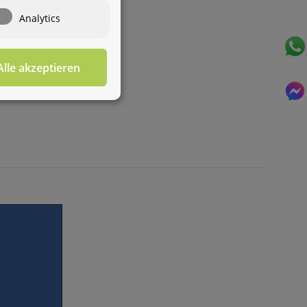
Wasseraufbereitung
Wie darf ich
Analytics
Ihnen behilflich sein?
Alle akzeptieren
Für diesen Service benötigen Sie WhatsApp. Alternativ
können Sie unser
Kontaktformular
benutzen.