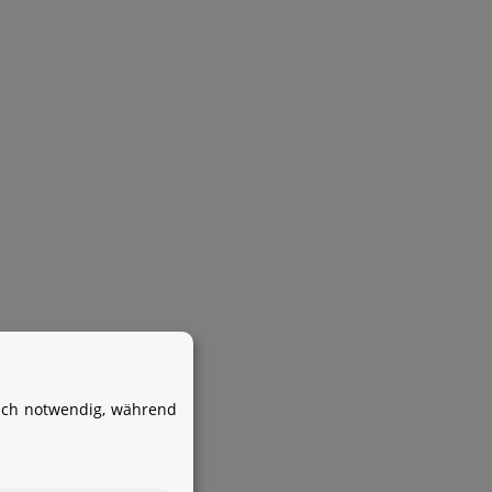
Ihr WhatsApp-Kontakt zum
Service Team
von Aquintos-Wasseraufbereitung
isch notwendig, während
Service Team
Hallo und herzlich willkommen
bei
Aquintos-