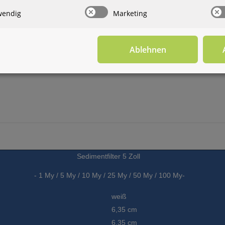
wendig
Marketing
Ablehnen
Sedimentfilter 5 Zoll
- 1 My / 5
My
/ 10
My
/ 25
My
/ 50
My
/ 100
My
-
weiß
6,35 cm
6,35 cm