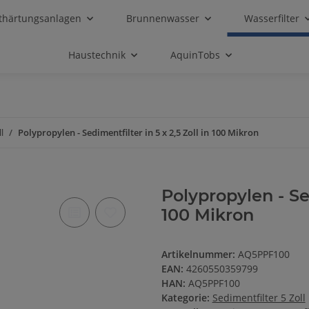
thärtungsanlagen
Brunnenwasser
Wasserfilter
Haustechnik
AquinTobs
l
Polypropylen - Sedimentfilter in 5 x 2,5 Zoll in 100 Mikron
Polypropylen - Sed
100 Mikron
Artikelnummer:
AQ5PPF100
EAN:
4260550359799
HAN:
AQ5PPF100
Kategorie:
Sedimentfilter 5 Zoll