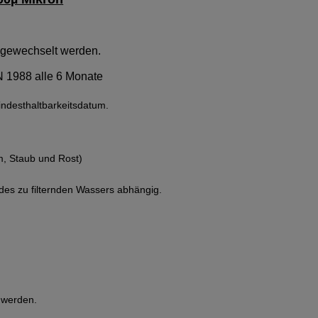
g gewechselt werden.
N 1988 alle 6 Monate
Mindesthaltbarkeitsdatum.
m, Staub und Rost)
 des zu filternden Wassers abhängig.
 werden.