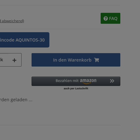
FAQ
d abweichend)
eincode AQUINTOS-30
ck
In den Warenkorb
en geladen ...