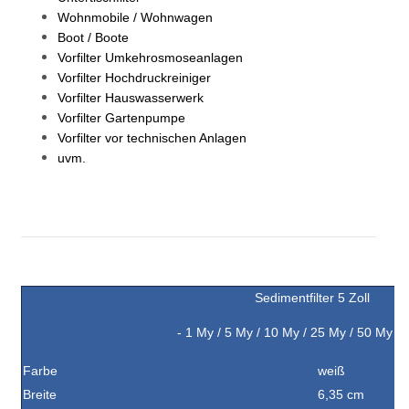
Wohnmobile / Wohnwagen
Boot / Boote
Vorfilter Umkehrosmoseanlagen
Vorfilter Hochdruckreiniger
Vorfilter Hauswasserwerk
Vorfilter Gartenpumpe
Vorfilter vor technischen Anlagen
uvm.
Sedimentfilter 5 Zoll
- 1 My / 5
My
/ 10
My
/ 25
My
/ 50
My
/
Farbe
weiß
Breite
6,35 cm