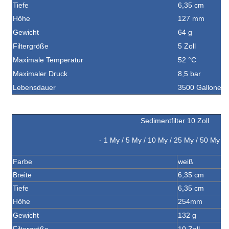
Tiefe
6,35 cm
Höhe
127 mm
Gewicht
64 g
Filtergröße
5 Zoll
Maximale Temperatur
52 °C
Maximaler Druck
8,5 bar
Lebensdauer
3500 Gallonen (
Sedimentfilter 10 Zoll
- 1 My / 5 My / 10 My / 25 My / 50 My /
Farbe
weiß
Breite
6,35 cm
Tiefe
6,35 cm
Höhe
254mm
Gewicht
132 g