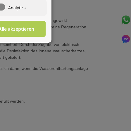
Wasseraufbereitung
Wie darf ich
Analytics
Ihnen behilflich sein?
rkeimung im Harzbett entgegengewirkt.
euerung, z.B. durch Urlaub, keine Regeneration
Alle akzeptieren
Für diesen Service benötigen Sie WhatsApp. Alternativ
können Sie unser
Kontaktformular
benutzen.
onseinheit. Durch die Zugabe von elektrisch
 die Desinfektion des Ionenaustauscherharzes,
t geliefert.
ätzlich dann, wenn die Wasserenthärtungsanlage
füllt werden.