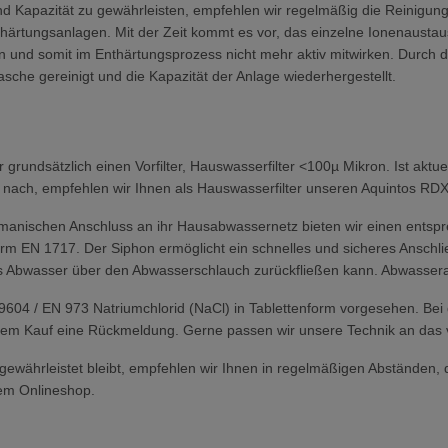
d Kapazität zu gewährleisten, empfehlen wir regelmäßig die Reinigung
ärtungsanlagen. Mit der Zeit kommt es vor, das einzelne Ionenausta
und somit im Enthärtungsprozess nicht mehr aktiv mitwirken. Durch d
sche gereinigt und die Kapazität der Anlage wiederhergestellt.
rundsätzlich einen Vorfilter, Hauswasserfilter <100µ Mikron. Ist aktue
nach, empfehlen wir Ihnen als Hauswasserfilter unseren Aquintos RDX
chmanischen Anschluss an ihr Hausabwassernetz bieten wir einen ents
rm EN 1717. Der Siphon ermöglicht ein schnelles und sicheres Anschl
s Abwasser über den Abwasserschlauch zurückfließen kann. Abwasser
19604 / EN 973 Natriumchlorid (NaCl) in Tablettenform vorgesehen. Bei 
or dem Kauf eine Rückmeldung. Gerne passen wir unsere Technik an das
s gewährleistet bleibt, empfehlen wir Ihnen in regelmäßigen Abstände
em Onlineshop.