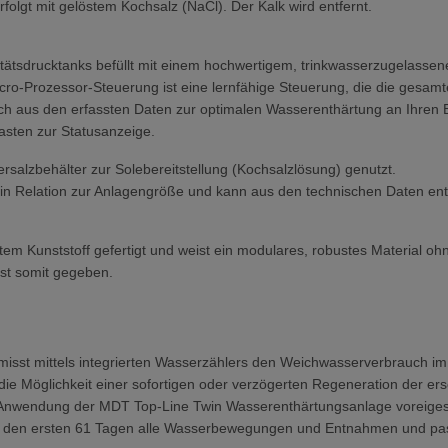
rfolgt mit gelöstem Kochsalz (NaCl). Der Kalk wird entfernt.
itätsdrucktanks befüllt mit einem hochwertigem, trinkwasserzugelasse
cro-Prozessor-Steuerung ist eine lernfähige Steuerung, die die ges
sich aus den erfassten Daten zur optimalen Wasserenthärtung an Ihren
Tasten zur Statusanzeige.
rsalzbehälter zur Solebereitstellung (Kochsalzlösung) genutzt.
 in Relation zur Anlagengröße und kann aus den technischen Daten 
m Kunststoff gefertigt und weist ein modulares, robustes Material ohn
st somit gegeben.
isst mittels integrierten Wasserzählers den Weichwasserverbrauch 
e Möglichkeit einer sofortigen oder verzögerten Regeneration der ers
 Anwendung der MDT Top-Line Twin Wasserenthärtungsanlage voreigest
in den ersten 61 Tagen alle Wasserbewegungen und Entnahmen und pass