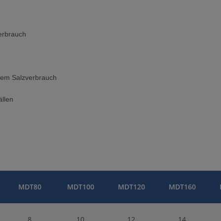
verbrauch
nstem Salzverbrauch
ällen
MDT80
MDT100
MDT120
MDT160
8
10
12
14