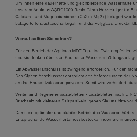
Um Ihnen eine dauerhafte und gleichbleibende Wasserhärte un
unserem Aquintos AQRC1000 Resin Clean Harzreiniger für Enth
Calcium.- und Magnesiumionen (Ca2+ / Mg2+) belagert werden 
belagerte Ionaustauscherkugeln und die Polyglass-Drucktankfla
Worauf sollten Sie achten?
Für den Betrieb der Aquintos MDT Top-Line Twin empfehlen wir g
und sie denken über den Kauf einer Wasserenthärtungsanlage 
Ein Abwasseranschluss ist zwingend erforderlich. Für den fa
Das Siphon Anschlussset entspricht den Anforderungen der No
an das Hausentwässerungssystem. Somit wird verhindert, das
Weiter sind Regeneriersalztabletten - Salztabletten nach DIN 
Bruchsalz mit kleineren Salzpartikeln, geben Sie uns bitte v
Damit ein optimaler und stabiler Betrieb des Wasserenthärter
Entsprechende Wasserhärtemessbestecke finden Sie in unser