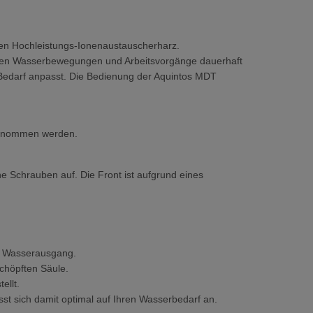
nen Hochleistungs-Ionenaustauscherharz.
amten Wasserbewegungen und Arbeitsvorgänge dauerhaft
 Bedarf anpasst. Die Bedienung der Aquintos MDT
entnommen werden.
e Schrauben auf. Die Front ist aufgrund eines
im Wasserausgang.
chöpften Säule.
ellt.
t sich damit optimal auf Ihren Wasserbedarf an.