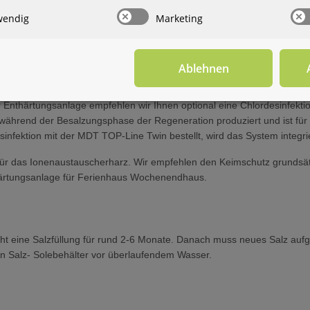
wendig
Marketing
g
wangsregeneration vollautomatisch am fünften Tag. Somit wird einer Ve
heitsregeneration, die nur dann stattfindet, wenn durch die Mengenst
Ablehnen
r Enthärtungsanlage empfehlen wir Ihnen optional eine Chlordesinfekti
e während der Besalzungsphase der Regeneration produziert und ist für
nfektion mit der MDT TOP-Line Twin bestellt, wird das System integrier
z für das Ionenaustauscherharz. Wir empfehlen den Keimschutz grunds
härtungsanlage für Ferienhaus Wochenendhaus.
 eine Salzfüllung für rund 2-6 Monate. Danach muss neues Salz aufge
den Salz- Solebehälter vor überlaufendem Wasser.