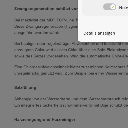
Not
Zwangsregeneration schützt vor einer Anlagenverkeimun
Bei Inaktivität der MDT TOP-Line Twin startet die zeitliche Z
Diese Zwangsregeneration (Hygienespülung) ist eine Art Sicher
Details anzeigen
ausgeführt werden würde.
Bei häufiger oder regelmäßiger Abwesenheit und Inaktivität de
erzeugtem Chlor wird aktives Chlor über eine Sole-Elektrolys
sowie des Salzes vorgesehen. Wird die automatische Chlor-Desi
Eine Chlordesinfektionseinheit bietet zusätzlichen Keimschut
unregelmäßig genutzt wird. Zum Bespiel bei einer Wasserent
Salzfüllung
Abhängig von der Wasserhärte und dem Wasserverbrauch reicht
Ein integriertes Sicherheitsschwimmerventil mit Boje schützt 
Harzreinigung und Harzreiniger