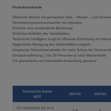
Produktmerkmale
Effizienter Betrieb mit geringstem Salz.-, Wasser.-, und Strom
Hochleistungsionenaustaucher von Aquintos
Einfache und verständliche Bedienung
Einfaches Auffüllen der Salztabletten
Technische Intelligenz sorgt für effiziente Enthärtung mit klei
Hygienische Reinigung des Salzbehälters möglich
Integrierter Schwimmerschalter für mehr Schutz bei Stromausf
Einsatzempfehlung: 1 bis 30 Personen ja nach Wasserhärte
Für gewerbliche und industrielle Anwendung geeignet
Technische Daten
MDT40
MDT60
MDT
Für Haushalte bis zu x
1-4
6