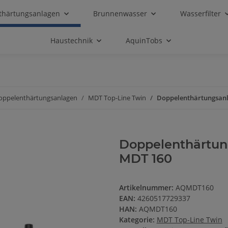
thärtungsanlagen
Brunnenwasser
Wasserfilter
Haustechnik
AquinTobs
oppelenthärtungsanlagen
MDT Top-Line Twin
Doppelenthärtungsanl
Doppelenthärtun
MDT 160
Artikelnummer:
AQMDT160
EAN:
4260517729337
HAN:
AQMDT160
Kategorie:
MDT Top-Line Twin