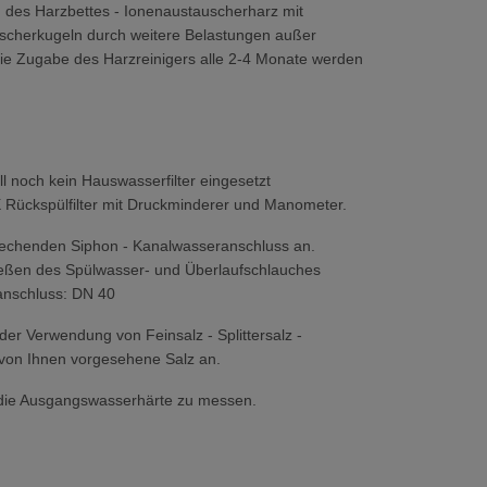
 des Harzbettes - Ionenaustauscherharz mit
uscherkugeln durch weitere Belastungen außer
ie Zugabe des Harzreinigers alle 2-4 Monate werden
ll noch kein Hauswasserfilter eingesetzt
 Rückspülfilter mit Druckminderer und Manometer.
prechenden Siphon - Kanalwasseranschluss an.
ießen des Spülwasser- und Überlaufschlauches
anschluss: DN 40
der Verwendung von Feinsalz - Splittersalz -
 von Ihnen vorgesehene Salz an.
n, die Ausgangswasserhärte zu messen.