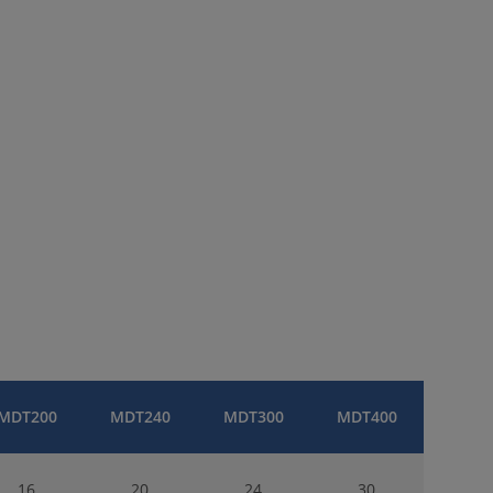
MDT200
MDT240
MDT300
MDT400
16
20
24
30