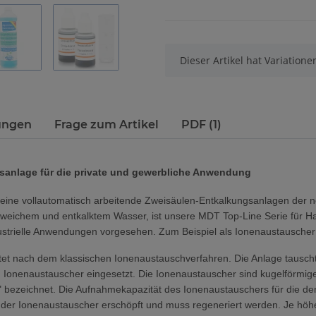
x
Dieser Artikel hat Variation
ungen
Frage zum Artikel
PDF (1)
anlage für die private und gewerbliche Anwendung
eine vollautomatisch arbeitende Zweisäulen-Entkalkungsanlagen der n
eichem und entkalktem Wasser, ist unsere MDT Top-Line Serie für Ha
dustrielle Anwendungen vorgesehen. Zum Beispiel als Ionenaustausch
et nach dem klassischen Ionenaustauschverfahren. Die Anlage tausch
 Ionenaustauscher eingesetzt. Die Ionenaustauscher sind kugelförmige 
bezeichnet. Die Aufnahmekapazität des Ionenaustauschers für die de
der Ionenaustauscher erschöpft und muss regeneriert werden. Je höhe