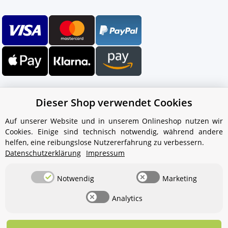
Dieser Shop verwendet Cookies
Auf unserer Website und in unserem Onlineshop nutzen wir
Cookies. Einige sind technisch notwendig, während andere
Ihr WhatsApp-Kontakt zum
helfen, eine reibungslose Nutzererfahrung zu verbessern.
Service Team
Datenschutzerklärung
Impressum
von Aquintos-Wasseraufbereitung
Notwendig
Marketing
Service Team
Analytics
Hallo und herzlich willkommen
bei
Aquintos-
Wasseraufbereitung
Wie darf ich