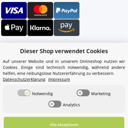
Dieser Shop verwendet Cookies
Auf unserer Website und in unserem Onlineshop nutzen wir
Cookies. Einige sind technisch notwendig, während andere
Ihr WhatsApp-Kontakt zum
helfen, eine reibungslose Nutzererfahrung zu verbessern.
Service Team
Datenschutzerklärung
Impressum
von Aquintos-Wasseraufbereitung
Notwendig
Marketing
Service Team
Analytics
Hallo und herzlich willkommen
bei
Aquintos-
Wasseraufbereitung
Wie darf ich
Ihnen behilflich sein?
Alle akzeptieren