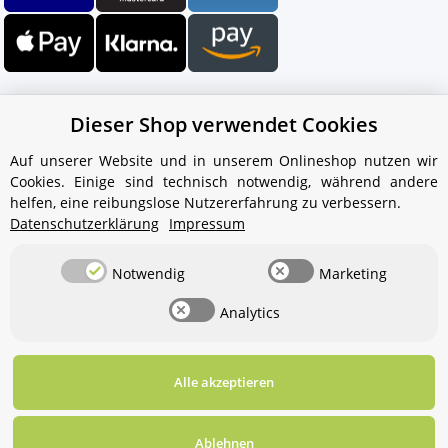
Dieser Shop verwendet Cookies
Auf unserer Website und in unserem Onlineshop nutzen wir
Cookies. Einige sind technisch notwendig, während andere
Ihr WhatsApp-Kontakt zum
helfen, eine reibungslose Nutzererfahrung zu verbessern.
Service Team
Datenschutzerklärung
Impressum
von Aquintos-Wasseraufbereitung
Notwendig
Marketing
Service Team
Analytics
Hallo und herzlich willkommen
bei
Aquintos-
Wasseraufbereitung
Wie darf ich
Ihnen behilflich sein?
Alle akzeptieren
Widerrufsbutton
* Alle Preise inkl. gesetzlicher USt., zzgl.
Versand
Ablehnen