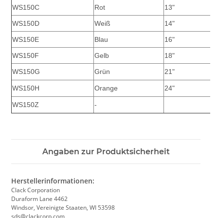
WS150C
Rot
13"
WS150D
Weiß
14"
WS150E
Blau
16"
WS150F
Gelb
18"
WS150G
Grün
21"
WS150H
Orange
24"
WS150Z
-
Angaben zur Produktsicherheit
Herstellerinformationen:
Clack Corporation
Duraform Lane 4462
Windsor, Vereinigte Staaten, WI 53598
sds@clackcorp.com