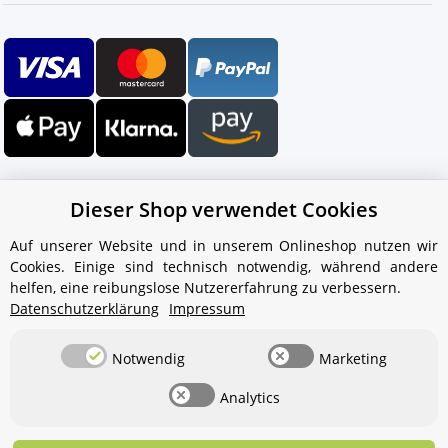
Dieser Shop verwendet Cookies
Auf unserer Website und in unserem Onlineshop nutzen wir
Cookies. Einige sind technisch notwendig, während andere
Ihr WhatsApp-Kontakt zum
helfen, eine reibungslose Nutzererfahrung zu verbessern.
Service Team
Datenschutzerklärung
Impressum
von Aquintos-Wasseraufbereitung
Notwendig
Marketing
Service Team
Analytics
Hallo und herzlich willkommen
bei
Aquintos-
Wasseraufbereitung
Wie darf ich