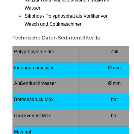
Wasser
Siliphos / Polyphosphat als Vorfilter vor
Wasch und Spülmaschinen
Technische Daten Sedimentfilter 1µ
Polypropylen Filter
Zoll
Innendurchmesser
Ø mm
Außendurchmesser
Ø mm
Betriebsdruck Max.
bar
Druckverlust Max.
bar
Material