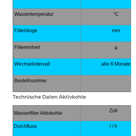
Wassertemperatur
°C
Filterlänge
mm
Filtereinheit
µ
Wechselintervall
alle 6 Monate
Bestellnummer
Technische Daten Aktivkohle
Zoll
Wasserfilter Aktivkohle
Durchfluss
l / h