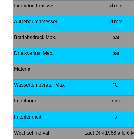
Innendurchmesser
Ø mm
Außendurchmesser
Ø mm
Betriebsdruck Max.
bar
Druckverlust Max.
bar
Material
Wassertemperatur Max.
°C
Filterlänge
mm
Filterfeinheit
µ
Wechselintervall
Laut DIN 1988 alle 6 Mo