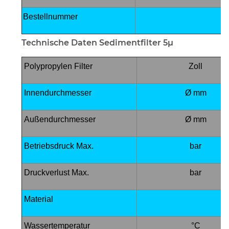
Bestellnummer
Technische Daten Sedimentfilter 5µ
Polypropylen Filter
Zoll
Innendurchmesser
Ø mm
Außendurchmesser
Ø mm
Betriebsdruck Max.
bar
Druckverlust Max.
bar
Material
Wassertemperatur
°C