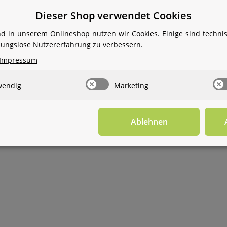
Dieser Shop verwendet Cookies
d in unserem Onlineshop nutzen wir Cookies. Einige sind techn
rtikel
Benachrichtigen, wenn verfügbar
ibungslose Nutzererfahrung zu verbessern.
Impressum
ausgeliefert im Set von 5 Stück pro Einheit
wendig
Marketing
Angaben zur Produktsicherheit
Ablehnen