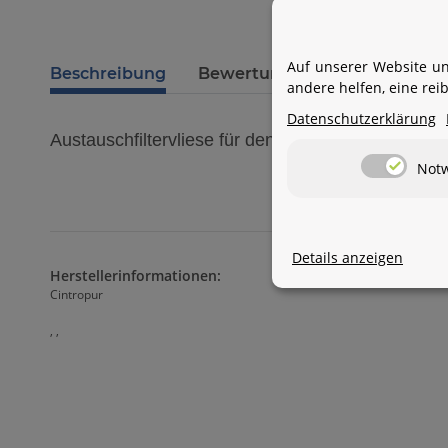
Auf unserer Website un
Beschreibung
Bewertungen
Frage zum A
andere helfen, eine re
Datenschutzerklärung
Austauschfiltervliese für den Wasserfilter NW 400 
Not
Details anzeigen
Herstellerinformationen:
Cintropur
, ,