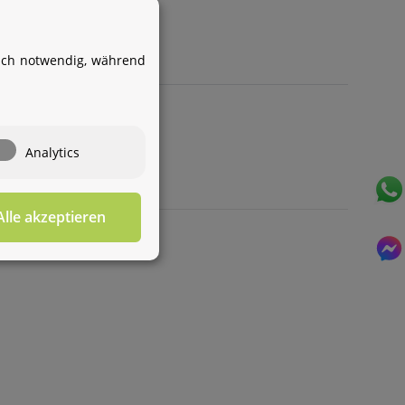
Service Team
von Aquintos-Wasseraufbereitung
isch notwendig, während
Service Team
Hallo und herzlich willkommen
bei
Aquintos-
Wasseraufbereitung
Wie darf ich
Analytics
Ihnen behilflich sein?
Alle akzeptieren
Für diesen Service benötigen Sie WhatsApp. Alternativ
können Sie unser
Kontaktformular
benutzen.