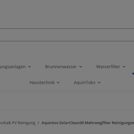
tungsanlagen
Brunnenwasser
Wasserfilter
Haustechnik
AquinTobs
voltaik PV Reinigung
Aquintos SolarClean30 Mehrwegfilter Reinigungsw