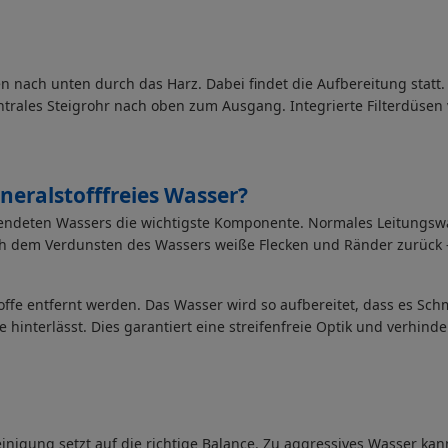
n nach unten durch das Harz. Dabei findet die Aufbereitung statt.
ntrales Steigrohr nach oben zum Ausgang. Integrierte Filterdüsen 
eralstofffreies Wasser?
rwendeten Wassers die wichtigste Komponente. Normales Leitungswa
ch dem Verdunsten des Wassers weiße Flecken und Ränder zurück
stoffe entfernt werden. Das Wasser wird so aufbereitet, dass es S
hinterlässt. Dies garantiert eine streifenfreie Optik und verhind
einigung setzt auf die richtige Balance. Zu aggressives Wasser k