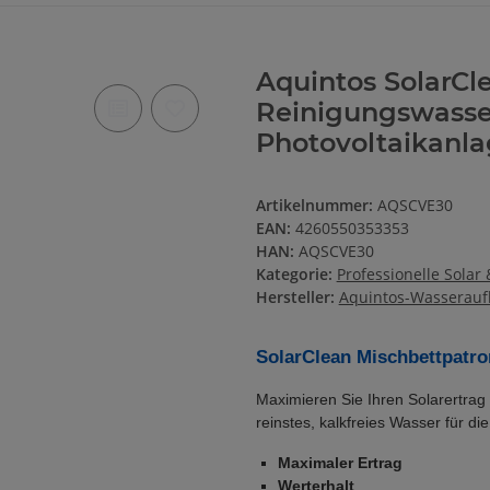
Aquintos SolarCl
Reinigungswasser
Photovoltaikanl
Artikelnummer:
AQSCVE30
EAN:
4260550353353
HAN:
AQSCVE30
Kategorie:
Professionelle Solar
Hersteller:
Aquintos-Wasserauf
SolarClean Mischbettpatron
Maximieren Sie Ihren Solarertrag d
reinstes, kalkfreies Wasser für di
Maximaler Ertrag
Werterhalt