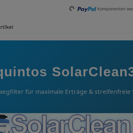
Loading...
Komponenten werd
rtikel
quintos SolarClean
egfilter für maximale Erträge & streifenfreie