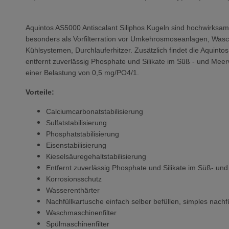
Aquintos AS5000 Antiscalant Siliphos Kugeln sind hochwirksam 
besonders als Vorfilterration vor Umkehrosmoseanlagen, Wasc
Kühlsystemen, Durchlauferhitzer. Zusätzlich findet die Aquint
entfernt zuverlässig Phosphate und Silikate im Süß - und Mee
einer Belastung von 0,5 mg/PO4/1.
Vorteile:
Calciumcarbonatstabilisierung
Sulfatstabilisierung
Phosphatstabilisierung
Eisenstabilisierung
Kieselsäuregehaltstabilisierung
Entfernt zuverlässig Phosphate und Silikate im Süß- u
Korrosionsschutz
Wasserenthärter
Nachfüllkartusche einfach selber befüllen, simples nach
Waschmaschinenfilter
Spülmaschinenfilter