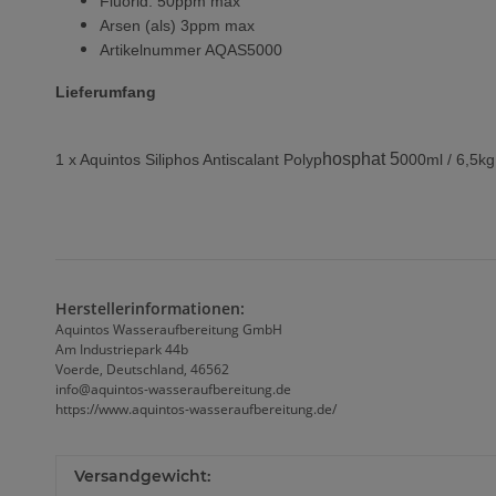
Fluorid: 50ppm max
Arsen (als) 3ppm max
Artikelnummer AQAS5000
Lieferumfang
hosphat 5
1 x Aquintos Siliphos Antiscalant
Polyp
000ml / 6,5kg
Herstellerinformationen:
Aquintos Wasseraufbereitung GmbH
Am Industriepark 44b
Voerde, Deutschland, 46562
info@aquintos-wasseraufbereitung.de
https://www.aquintos-wasseraufbereitung.de/
Versandgewicht: