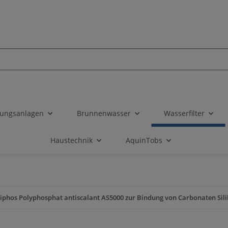
tungsanlagen
Brunnenwasser
Wasserfilter
Haustechnik
AquinTobs
liphos Polyphosphat antiscalant AS5000 zur Bindung von Carbonaten Sili