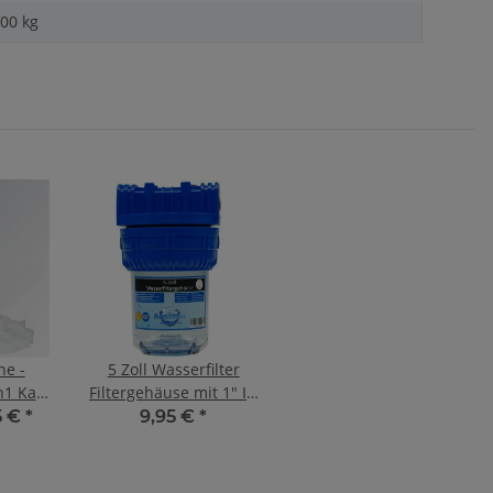
,00 kg
e -
5 Zoll Wasserfilter
1 Kalk
Filtergehäuse mit 1" IG
r
bis 6000 l/h
5 €
*
9,95 €
*
at
ter 3/4