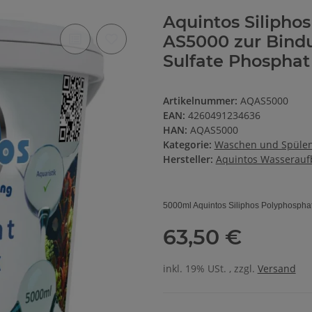
Aquintos Silipho
AS5000 zur Bindu
Sulfate Phosphat
Artikelnummer:
AQAS5000
EAN:
4260491234636
HAN:
AQAS5000
Kategorie:
Waschen und Spüle
Hersteller:
Aquintos Wasserau
5000ml Aquintos Siliphos Polyphosphat 
63,50 €
inkl. 19% USt. , zzgl.
Versand