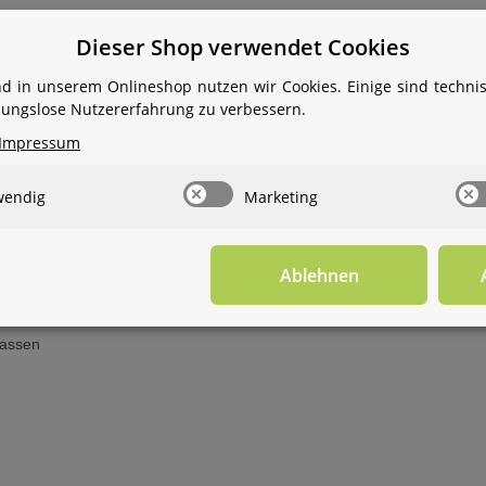
Dieser Shop verwendet Cookies
aschinen verlängern und den Waschmittelverbrauch je nach Wasserhärt
d in unserem Onlineshop nutzen wir Cookies. Einige sind techn
etzt, kann auf zusätzliches Salz vollständig verzichtet werden. Auße
ibungslose Nutzererfahrung zu verbessern.
rem Braun-/ Rotfärbungen des Wassers durch verschmutze Rohrleitun
Impressum
en ab, so zum Beispiel von der Wasserqualität. Die Nutzungsdauer end
rden.
wendig
Marketing
Ablehnen
lassen