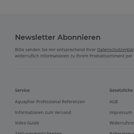
Meerwa
Antik 
Spü
Waschm
Resthärt
Newsletter Abonnieren
vor O
Bitte senden Sie mir entsprechend Ihrer
Datenschutzerklä
widerruflich Informationen zu Ihrem Produktsortiment per 
Service
Gesetzliche
Aquaphor Professional Referenzen
AGB
Informationen zum Versand
Impressum
Video Guide
Widerrufsre
Zahlungsmöglichkeiten
Batterieges