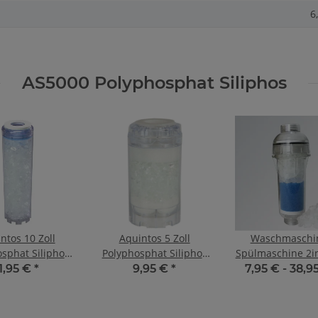
6
AS5000 Polyphosphat Siliphos
ntos 10 Zoll
Aquintos 5 Zoll
Waschmaschin
sphat Siliphos
Polyphosphat Siliphos
Spülmaschine 2in
calant AS750
Antiscalant AS375
Wasserfilte
11,95 €
*
9,95 €
*
7,95 € -
38,9
erfilter für
Wasserfilter für
Polyphosph
quaristik
Aquaristik
Kristallwasserfil
sseraquarium
Süßwasseraquarium
Zoll