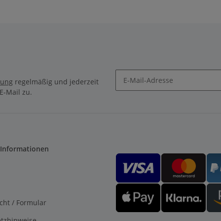
sseraquarium,
Meerwasseraquarium,
Kalk Filter für
Antik Kalk Filter für
lmaschinen
Spülmaschinen
aschinen und
Waschmaschinen und
zur
zur
estabilisierung
Resthärtestabilisierung
smoseanlagen
vor Osmoseanlagen
rung
regelmäßig und jederzeit
E-Mail zu.
 Informationen
cht / Formular
etzhinweise