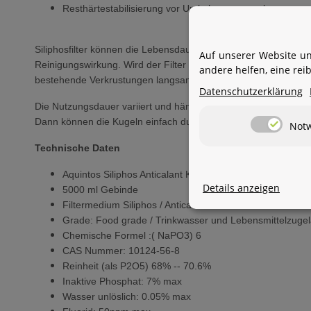
Resthärtestabilisierung vor Umkehrosmoseanlagen
Siliphosfilter können die Lebensdauer von Wasch- oder Spülm
Auf unserer Website un
Reinigungswirkung. Wird der Filter in der Spülmaschine einges
andere helfen, eine re
bestehende Verkrustungen langsam abgebaut, was unter ande
Datenschutzerklärung
Die Nutzungsdauer variiert und hängt von verschiedenen Faktor
Dann können die Kugeln einfach durch Austausch erneuert we
Not
Technische Daten
Aquintos Siliphos Anticalant Kugeln
Details anzeigen
5000 ml Gebinde
Filtermedium Siliphos / Anticalant
Grade: Food grade / Trinkwasser und Lebensmittelzuge
Chemische Formel :( NaPO3) 6
CAS Nummer: 10124-56-8
Reinheit (als P2O5) 68% -- 70.6%
Inaktive Phosphat: 7% max
Wasser unlöslich: 0.05% max