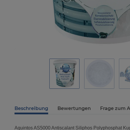
Beschreibung
Bewertungen
Frage zum A
Aquintos AS5000 Antiscalant Siliphos Polyp
hosphat
Kug