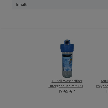
Inhalt:
10 Zoll Wasserfilter
Aqui
Filtergehäuse mit 1" IG
Polypho
bis 6000 l/h
Antis
17,49 €
*
Wass
A
Süßwa