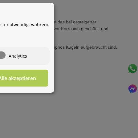
Ihr WhatsApp-Kontakt zum
Service Team
von Aquintos-Wasseraufbereitung
e bis zu 30% reduzieren und das bei gesteigerter
isch notwendig, während
rdem werden Wasserleitungen vor Korrosion geschützt und
Service Team
gen vorbeugt.
Hallo und herzlich willkommen
bei
Aquintos-
et schließlich, wenn die Siliphos Kugeln aufgebraucht sind.
Wasseraufbereitung
Wie darf ich
Analytics
Ihnen behilflich sein?
Alle akzeptieren
Für diesen Service benötigen Sie WhatsApp. Alternativ
können Sie unser
Kontaktformular
benutzen.