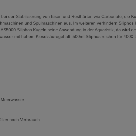
bei der Stabilisierung von Eisen und Resthärten wie Carbonate, die Kug
hmaschinen und Spülmaschinen aus. Im weiteren verhindern Siliphos K
os AS5000
Siliphos Kugeln
seine Anwendung in der Aquaristik, da wird der
rwasser mit hohem Kieselsäuregehalt. 500ml Siliphos reichen für 4000
nd Meerwasser
füllen nach Verbrauch