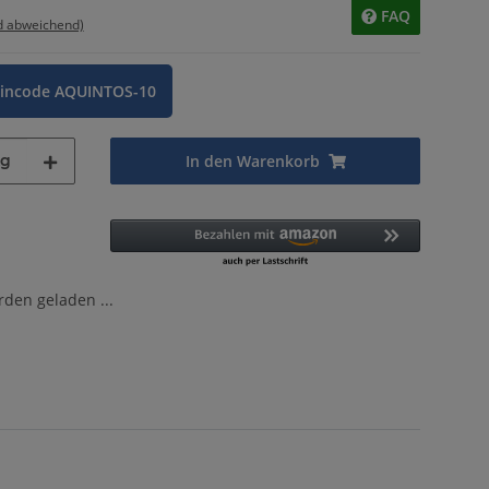
FAQ
d abweichend)
eincode AQUINTOS-10
Kg
In den Warenkorb
en geladen ...