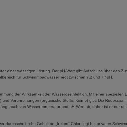
kter einer wässrigen Lösung. Der pH-Wert gibt Aufschluss über den Zu
dealbereich für Schwimmbadwasser liegt zwischen 7,2 und 7,4pH.
ng der Wirksamkeit der Wasserdesinfektion. Mit einer speziellen Elek
or) und Verunreinungen (organische Stoffe, Keime) gibt. Die Redoxspann
hängt auch von Wassertemperatur und pH-Wert ab, daher ist er nur unt
Der durchschnittliche Gehalt an „freiem“ Chlor liegt bei privaten Schw