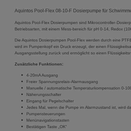
Aquintos Pool-Flex 08-10-F Dosierpumpe für Schwimmwas
Aquintos Pool-Flex Dosierpumpen sind Mikrocontroller-Dosier
Betriebsarten, mit einem Mess-bereich für pH 0-14, Redox (10
Die Aquintos Dosierpumpen Pool-Flex werden durch eine PTFE
wird im Pumpenkopf ein Druck erzeugt, der einen Flüssigkeits
Ausgangsstellung zurück und ermöglicht so einen Flüssigkeits
Zusätzliche Funktionen:
4-20mA Ausgang
Freier Spannungsrelais-Alarmausgang
Manuelle / automatische Temperaturkompensation 0-10
Näherungsschalter
Eingang für Pegelschalter
Jedes Mal, wenn die Pumpe im Alarmzustand ist, wird das
Pumpensteuerungen
Menünavigationstasten
Bestätigen Taste „OK“