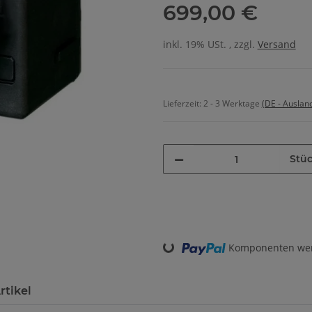
699,00 €
inkl. 19% USt. , zzgl.
Versand
Lieferzeit:
2 - 3 Werktage
(DE - Auslan
Stü
Loading...
Komponenten werd
rtikel