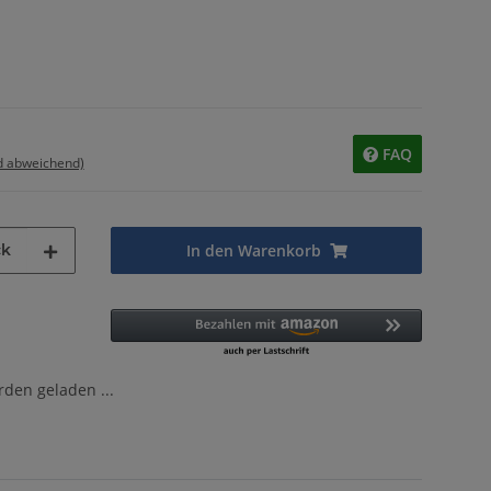
FAQ
d abweichend)
ck
In den Warenkorb
en geladen ...