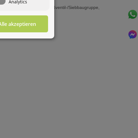
Analytics
Ihnen behilflich sein?
entilbaugruppe und eine Fußventil-/Siebbaugruppe,
hließlich Rücklaufschlauch.
Alle akzeptieren
Für diesen Service benötigen Sie WhatsApp. Alternativ
können Sie unser
Kontaktformular
benutzen.