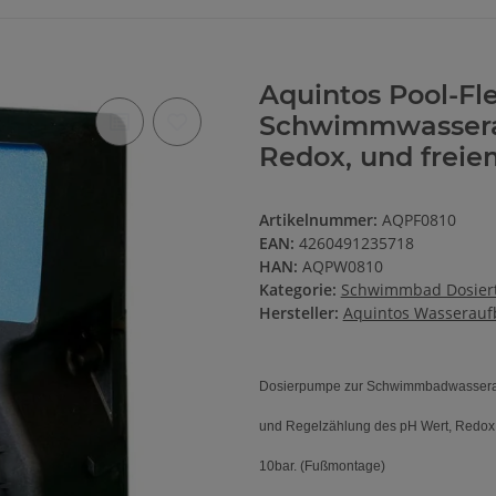
Aquintos Pool-Fl
Schwimmwasserau
Redox, und freiem
Artikelnummer:
AQPF0810
EAN:
4260491235718
HAN:
AQPW0810
Kategorie:
Schwimmbad Dosiert
Hersteller:
Aquintos Wasserauf
Dosierpumpe zur Schwimmbadwasserauf
und Regelzählung des pH Wert, Redox un
10bar. (Fußmontage)