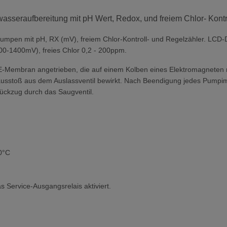
seraufbereitung mit pH Wert, Redox, und freiem Chlor- Kontr
pumpen mit pH, RX (mV), freiem Chlor-Kontroll- und Regelzähler. LCD-
00-1400mV), freies Chlor 0,2 - 200ppm.
-Membran angetrieben, die auf einem Kolben eines Elektromagneten m
ausstoß aus dem Auslassventil bewirkt. Nach Beendigung jedes Pumpim
rückzug durch das Saugventil.
0°C
 Service-Ausgangsrelais aktiviert.