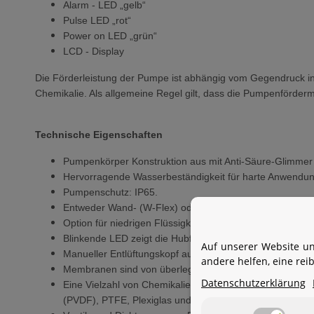
Alarm - LED „gelb“
Pulse LED „rot“
Power on LED „grün“
LCD - Display
Die Förderleistung der Pumpe ist abhängig vom Gegendruck in
Chemikalie. Als allgemeine Regel gilt, dass die Pumpenförderm
Technische Eigenschaften
Pumpenkörper Konstruktion aus mit Anti-Säure-Glimmer 
Hervorragende Wasserbeständigkeit für harte Anwendu
Pumpenschutz: IP65.
Entweder Wand- (W-Flex) oder Fußmontage (F-Flex) als I
Option für niedrigen Flüssigkeitsstand verfügbar, um de
Blinkende LED zeigt die Hubfrequenz der Pumpe an.
Auf unserer Website un
Manueller Entlüftungskopf aus Polypropylen für sicheres
andere helfen, eine re
Membranen sind von überlegener Konstruktion robusten
Datenschutzerklärung
Eine Vielzahl von Chemikalien können aufgrund untersc
(PVDF), PTFE, Plexiglas und 316SS.