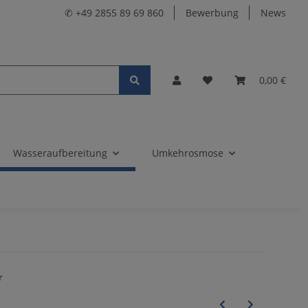
✆ +49 2855 89 69 860
Bewerbung
News
0,00 €
Wasseraufbereitung
Umkehrosmose
r