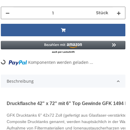
Stück
Komponenten werden geladen ...
Loading...
Beschreibung
Druckflasche 42" x 72" mit 6" Top Gewinde GFK 1494 ltr
GFK Drucktanks 6" 42x72 Zoll (gefertigt aus Glasfaser-verstärktem
Composite Drucktanks genannt, werden hauptsächlich in der Wass
Aufnahme von Filtermaterialien und Ionenaustauscherharzen verw