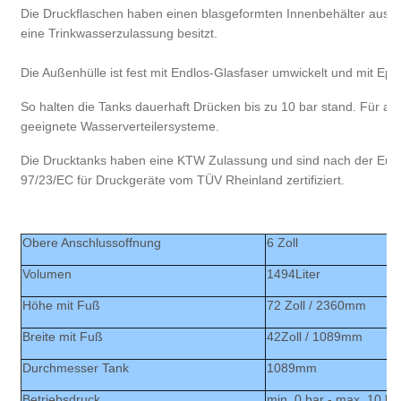
Die Druckflaschen haben einen blasgeformten Innenbehälter aus P
eine Trinkwasserzulassung besitzt.
Die Außenhülle ist fest mit Endlos-Glasfaser umwickelt und mit Epo
So halten die Tanks dauerhaft Drücken bis zu 10 bar stand. Für all
geeignete Wasserverteilersysteme.
Die Drucktanks haben eine KTW Zulassung und sind nach der Europ
97/23/EC für Druckgeräte vom TÜV Rheinland zertifiziert.
Obere Anschlussoffnung
6 Zoll
Volumen
1494Liter
Höhe mit Fuß
72 Zoll / 2360mm
Breite mit Fuß
42Zoll / 1089mm
Durchmesser Tank
1089mm
Betriebsdruck
min. 0 bar - max. 10 ba