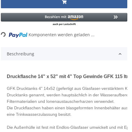
ng...
Komponenten werden geladen ...
Beschreibung
Druckflasche 14" x 52" mit 4" Top Gewinde GFK 115 ltr.
GFK Drucktanks 4" 14x52 (gefertigt aus Glasfaser-verstärktem Kun
Drucktanks genannt, werden hauptsächlich in der Wasseraufberei
Filtermaterialien und Ionenaustauscherharzen verwendet.
Die Druckflaschen haben einen blasgeformten Innenbehälter aus P
eine Trinkwasserzulassung besitzt.
Die Außenhülle ist fest mit Endlos-Glasfaser umwickelt und mit Epo