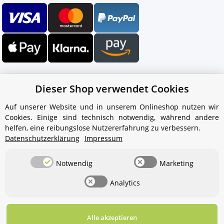
Dieser Shop verwendet Cookies
Auf unserer Website und in unserem Onlineshop nutzen wir
Cookies. Einige sind technisch notwendig, während andere
Ihr WhatsApp-Kontakt zum
helfen, eine reibungslose Nutzererfahrung zu verbessern.
Service Team
Datenschutzerklärung
Impressum
von Aquintos-Wasseraufbereitung
Notwendig
Marketing
Service Team
Analytics
Hallo und herzlich willkommen
bei
Aquintos-
Wasseraufbereitung
Wie darf ich
Ihnen behilflich sein?
Alle akzeptieren