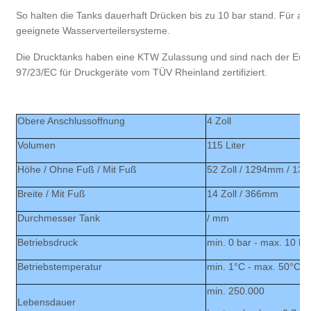
So halten die Tanks dauerhaft Drücken bis zu 10 bar stand. Für all
geeignete Wasserverteilersysteme.
Die Drucktanks haben eine KTW Zulassung und sind nach der Europ
97/23/EC für Druckgeräte vom TÜV Rheinland zertifiziert.
Obere Anschlussoffnung
4 Zoll
Volumen
115 Liter
Höhe / Ohne Fuß / Mit Fuß
52 Zoll / 1294mm / 1
Breite / Mit Fuß
14 Zoll / 366mm
Durchmesser Tank
/ mm
Betriebsdruck
min. 0 bar - max. 10 ba
Betriebstemperatur
min. 1°C - max. 50°C
min. 250.000
Lebensdauer