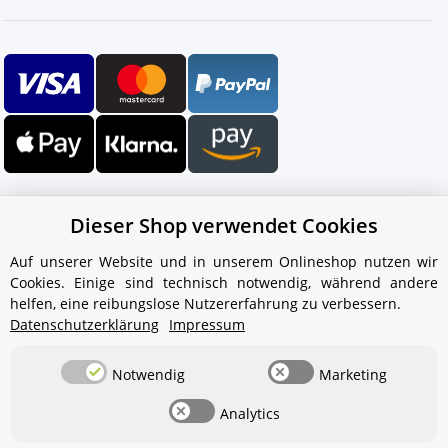
Dieser Shop verwendet Cookies
Auf unserer Website und in unserem Onlineshop nutzen wir
Cookies. Einige sind technisch notwendig, während andere
Ihr WhatsApp-Kontakt zum
helfen, eine reibungslose Nutzererfahrung zu verbessern.
Service Team
Datenschutzerklärung
Impressum
von Aquintos-Wasseraufbereitung
Notwendig
Marketing
Service Team
Analytics
Hallo und herzlich willkommen
bei
Aquintos-