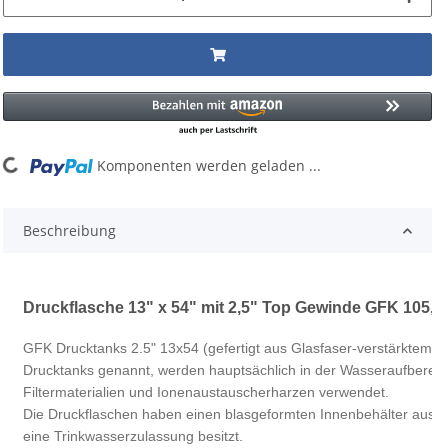
g...
Komponenten werden geladen ...
Beschreibung
Druckflasche 13" x 54" mit 2,5" Top Gewinde GFK 105,7 
GFK Drucktanks 2.5" 13x54 (gefertigt aus Glasfaser-verstärktem K
Drucktanks genannt, werden hauptsächlich in der Wasseraufberei
Filtermaterialien und Ionenaustauscherharzen verwendet.
Die Druckflaschen haben einen blasgeformten Innenbehälter aus P
eine Trinkwasserzulassung besitzt.