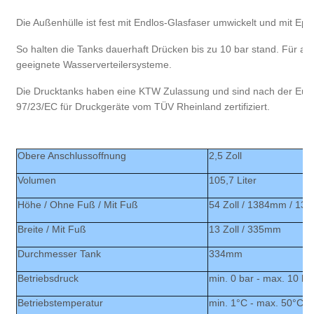
Die Außenhülle ist fest mit Endlos-Glasfaser umwickelt und mit Epo
So halten die Tanks dauerhaft Drücken bis zu 10 bar stand. Für all
geeignete Wasserverteilersysteme.
Die Drucktanks haben eine KTW Zulassung und sind nach der Europ
97/23/EC für Druckgeräte vom TÜV Rheinland zertifiziert.
Obere Anschlussoffnung
2,5 Zoll
Volumen
105,7 Liter
Höhe / Ohne Fuß / Mit Fuß
54 Zoll / 1384mm / 1
Breite / Mit Fuß
13 Zoll / 335mm
Durchmesser Tank
334mm
Betriebsdruck
min. 0 bar - max. 10 ba
Betriebstemperatur
min. 1°C - max. 50°C