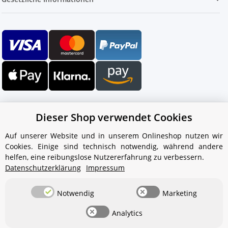
Dieser Shop verwendet Cookies
Auf unserer Website und in unserem Onlineshop nutzen wir
Cookies. Einige sind technisch notwendig, während andere
Ihr WhatsApp-Kontakt zum
helfen, eine reibungslose Nutzererfahrung zu verbessern.
Service Team
Datenschutzerklärung
Impressum
von Aquintos-Wasseraufbereitung
Notwendig
Marketing
Service Team
Analytics
Hallo und herzlich willkommen
bei
Aquintos-