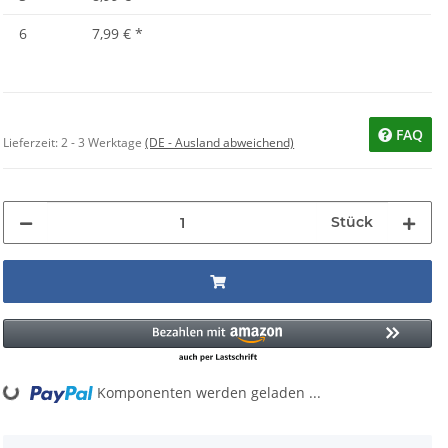
6
7,99 €
*
FAQ
Lieferzeit:
2 - 3 Werktage
(DE - Ausland abweichend)
Stück
Komponenten werden geladen ...
oading...