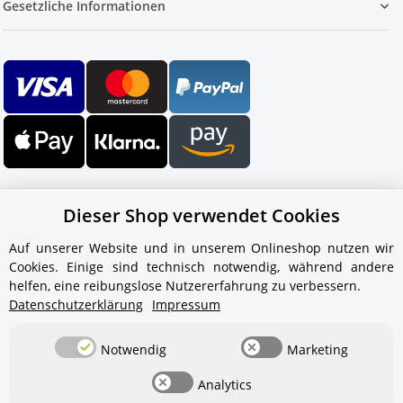
Gesetzliche Informationen
Dieser Shop verwendet Cookies
Auf unserer Website und in unserem Onlineshop nutzen wir
Cookies. Einige sind technisch notwendig, während andere
Ihr WhatsApp-Kontakt zum
helfen, eine reibungslose Nutzererfahrung zu verbessern.
Service Team
Datenschutzerklärung
Impressum
von Aquintos-Wasseraufbereitung
Notwendig
Marketing
Service Team
Analytics
Hallo und herzlich willkommen