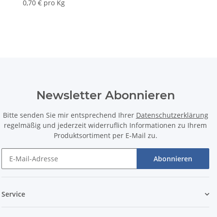
Enthärtungsanlagen /
Weichwasseranlagen
0,70 € pro Kg
Entkalkungsanlagen nach
Kanalwasseranschluss
DIN EN 973 Typ A
Newsletter Abonnieren
Bitte senden Sie mir entsprechend Ihrer
Datenschutzerklärung
regelmäßig und jederzeit widerruflich Informationen zu Ihrem
Produktsortiment per E-Mail zu.
Abonnieren
Service