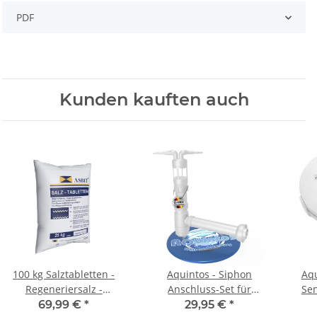
PDF
Kunden kauften auch
100 kg Salztabletten -
Aquintos - Siphon
Aqu
Regeneriersalz -
Anschluss-Set für
Sen
Siedesalz für
Haustechnik-
69,99 €
*
29,95 €
*