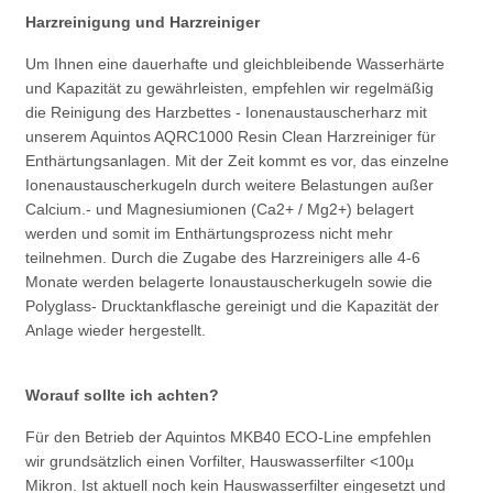
Harzreinigung und Harzreiniger
Um Ihnen eine dauerhafte und gleichbleibende Wasserhärte
und Kapazität zu gewährleisten, empfehlen wir regelmäßig
die Reinigung des Harzbettes - Ionenaustauscherharz mit
unserem Aquintos AQRC1000 Resin Clean Harzreiniger für
Enthärtungsanlagen. Mit der Zeit kommt es vor, das einzelne
Ionenaustauscherkugeln durch weitere Belastungen außer
Calcium.- und Magnesiumionen (Ca2+ / Mg2+) belagert
werden und somit im Enthärtungsprozess nicht mehr
teilnehmen. Durch die Zugabe des Harzreinigers alle 4-6
Monate werden belagerte Ionaustauscherkugeln sowie die
Polyglass- Drucktankflasche gereinigt und die Kapazität der
Anlage wieder hergestellt.
Worauf sollte ich achten?
Für den Betrieb der Aquintos MKB40 ECO-Line empfehlen
wir grundsätzlich einen Vorfilter, Hauswasserfilter <100µ
Mikron. Ist aktuell noch kein Hauswasserfilter eingesetzt und