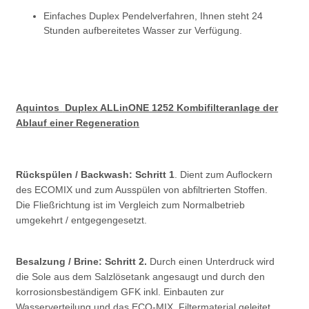
Einfaches Duplex Pendelverfahren, Ihnen steht 24
Stunden aufbereitetes Wasser zur Verfügung.
Aquintos
Duplex ALLinONE 1252 Kombifilteranlage der
Ablauf einer Regeneration
Rückspülen / Backwash: Schritt 1
. Dient zum Auflockern
des ECOMIX und zum Ausspülen von abfiltrierten Stoffen.
Die Fließrichtung ist im Vergleich zum Normalbetrieb
umgekehrt / entgegengesetzt.
Besalzung / Brine: Schritt 2.
Durch einen Unterdruck wird
die Sole aus dem Salzlösetank angesaugt und durch den
korrosionsbeständigem GFK inkl. Einbauten zur
Wasserverteilung und das ECO-MIX. Filtermaterial geleitet.