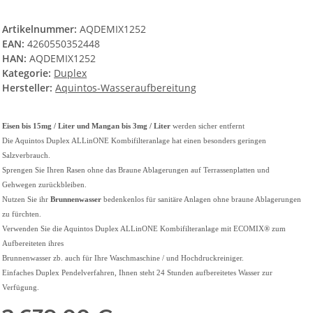
Artikelnummer:
AQDEMIX1252
EAN:
4260550352448
HAN:
AQDEMIX1252
Kategorie:
Duplex
Hersteller:
Aquintos-Wasseraufbereitung
Eisen bis 15mg / Liter und Mangan bis 3mg / Liter
werden sicher entfernt
Die Aquintos Duplex ALLinONE Kombifilteranlage hat einen besonders geringen
Salzverbrauch.
Sprengen Sie Ihren Rasen ohne das Braune Ablagerungen auf Terrassenplatten und
Gehwegen zurückbleiben.
Nutzen Sie ihr
Brunnenwasser
bedenkenlos für sanitäre Anlagen ohne braune Ablagerungen
zu fürchten.
Verwenden Sie die Aquintos Duplex ALLinONE Kombifilteranlage mit ECOMIX® zum
Aufbereiteten ihres
Brunnenwasser zb. auch für Ihre Waschmaschine / und Hochdruckreiniger.
Einfaches Duplex Pendelverfahren, Ihnen steht 24 Stunden aufbereitetes Wasser zur
Verfügung.