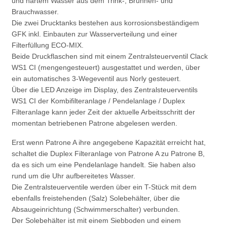
und hartem Wasser aus dem Trink-, Brunnen- und
Brauchwasser.
Die zwei Drucktanks bestehen aus korrosionsbeständigem
GFK inkl. Einbauten zur Wasserverteilung und einer
Filterfüllung ECO-MIX.
Beide Druckflaschen sind mit einem Zentralsteuerventil Clack
WS1 CI (mengengesteuert) ausgestattet und werden, über
ein automatisches 3-Wegeventil aus Norly gesteuert.
Über die LED Anzeige im Display, des Zentralsteuerventils
WS1 CI der Kombifilteranlage / Pendelanlage / Duplex
Filteranlage kann jeder Zeit der aktuelle Arbeitsschritt der
momentan betriebenen Patrone abgelesen werden.
Erst wenn Patrone A ihre angegebene Kapazität erreicht hat,
schaltet die Duplex Filteranlage von Patrone A zu Patrone B,
da es sich um eine Pendelanlage handelt. Sie haben also
rund um die Uhr aufbereitetes Wasser.
Die Zentralsteuerventile werden über ein T-Stück mit dem
ebenfalls freistehenden (Salz) Solebehälter, über die
Absaugeinrichtung (Schwimmerschalter) verbunden.
Der Solebehälter ist mit einem Siebboden und einem