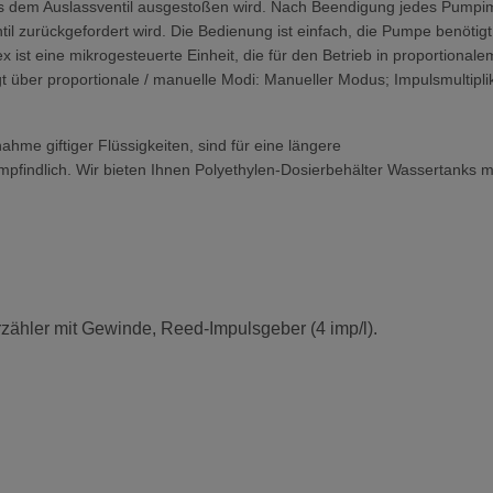
us dem Auslassventil ausgestoßen wird. Nach Beendigung jedes Pumpim
il zurückgefordert wird. Die Bedienung ist einfach, die Pumpe benötigt
 ist eine mikrogesteuerte Einheit, die für den Betrieb in proportiona
t über proportionale / manuelle Modi: Manueller Modus; Impulsmultiplik
ahme giftiger Flüssigkeiten, sind für eine längere
mpfindlich. Wir bieten Ihnen Polyethylen-Dosierbehälter Wassertanks 
zähler mit Gewinde, Reed-Impulsgeber (4 imp/l).