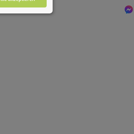
Für diesen Service benötigen Sie WhatsApp. Alternativ
können Sie unser
Kontaktformular
benutzen.