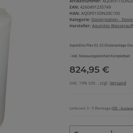
Artikelnummer:
AQDF0115DN2
EAN:
4260491235749
HAN:
AQDF015DN20C100
Kategorie:
Dosierstation - Dosi
Hersteller:
Aquintos Wasserauf
AquinDos Flex 01-15 Dosieranlage Dos
- inkl. Niveauregeleinheit Komplettset
824,95 €
inkl. 19% USt. , zzgl.
Versand
Lieferzeit:
3 - 5 Werktage
(DE - Auslan