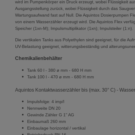
wird im Pumpenkörper ein Druck erzeugt, wobei Flüssigkeit a
Ausgangsstellung zurück, wobei Flüssigkeit durch das Saugvent
Wartungsaufwand fast auf Null. Die Aquintos Dosierpumpen Flex
von einem Wasserzähler erzeugt wird. Die Aquintos Flex verfüg
Speicher (1xn-M); Impulsmultiplikator (1xn); Impulsteiler (1:n).
Die vertikalen Tanks aus Polyethylen sind geeignet, für die Aufn
UV-Belastung geeignet, witterungsbeständig und alterungsune
Chemikalienbehälter
Tank 60 l - 380 ø mm - 680 H mm
Tank 100 l - 470 ø mm - 680 H mm
Aquintos Kontaktwasserzähler bis (max. 30° C) - Wasser
Impulsfolge: 4 imp/l
Nennweite DN 20
Gewinde Zähler G 1" AG
Einbaumaß 260 mm
Einbaulage horizontal / vertikal
Betriebsdruck PN 16