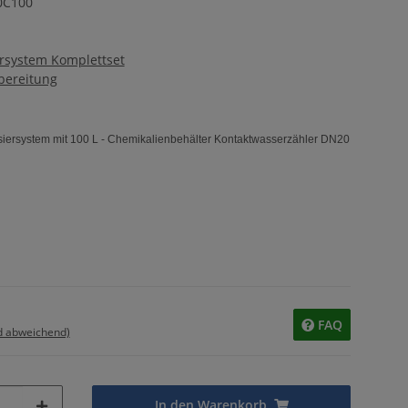
0C100
ersystem Komplettset
bereitung
iersystem mit 100 L - Chemikalienbehälter Kontaktwasserzähler DN20
FAQ
d abweichend)
In den Warenkorb