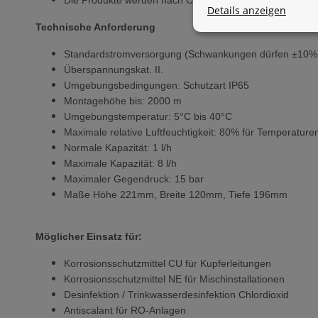
Die Produkte werden nach CE-Richtlinie hergestellt.
Details anzeigen
Technische Anforderung
Standardstromversorgung (Schwankungen dürfen ±10% n
Überspannungskat. II.
Umgebungsbedingungen: Schutzart IP65
Montagehöhe bis: 2000 m
Umgebungstemperatur: 5°C bis 40°C
Maximale relative Luftfeuchtigkeit: 80% für Temperature
Normale Kapazität: 1 l/h
Maximale Kapazität: 8 l/h
Maximaler Gegendruck: 15 bar
Maße Höhe 221mm, Breite 120mm, Tiefe 196mm
Möglicher Einsatz für:
Korrosionsschutzmittel CU für Kupferleitungen
Korrosionsschutzmittel NE für Mischinstallationen
Desinfektion / Trinkwasserdesinfektion Chlordioxid
Antiscalant für RO-Anlagen