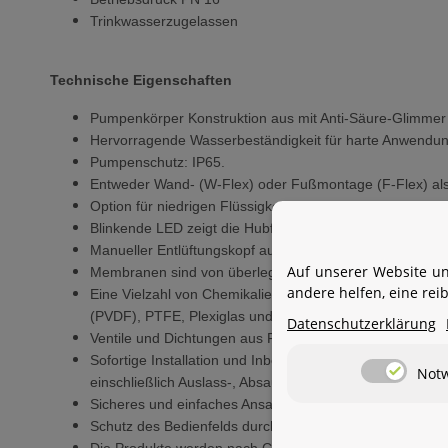
Trinkwasserzugelassen
Technische Eigenschaften
Pumpenkörper Konstruktion aus mit Anti-Säure-Glimmer 
Hervorragende Wasserbeständigkeit für harte Anwendu
Pumpenschutz: IP65.
Entweder Wand- (W-Flex) oder Fußmontage (F-Flex) als I
Option für niedrigen Flüssigkeitsstand verfügbar, um de
Blinkende LED zeigt die Hubfrequenz der Pumpe an.
Manueller Entlüftungskopf aus Polypropylen für sicheres
Auf unserer Website un
Membranen sind von überlegener Konstruktion robusten 
andere helfen, eine re
Eine Vielzahl von Chemikalien können aufgrund untersc
(PVDF), PTFE, Plexiglas und 316SS.
Datenschutzerklärung
Ventile und Dichtungen aus FPM (Viton), EPDM (Dutral), 
Sofortige Installation und Inbetriebnahme, als Standardzu
Not
einschließlich Auslass-, Absaug- und Entlüftungsschläuc
Sicheres und einfaches Ansaugen und Ventilwartung, als
Schutz des Bedienfelds durch eine selbstklebende Polyes