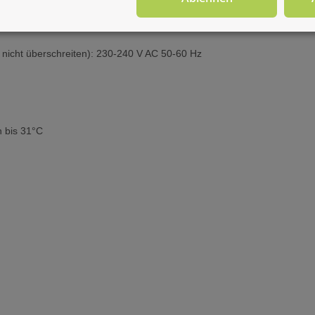
icht überschreiten): 230-240 V AC 50-60 Hz
n bis 31°C