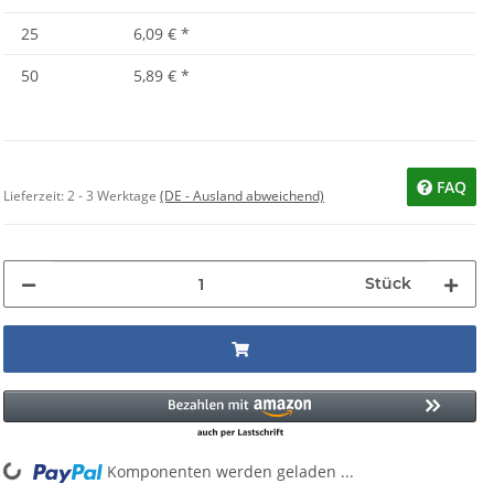
25
6,09 €
*
50
5,89 €
*
FAQ
Lieferzeit:
2 - 3 Werktage
(DE - Ausland abweichend)
Stück
g...
Komponenten werden geladen ...