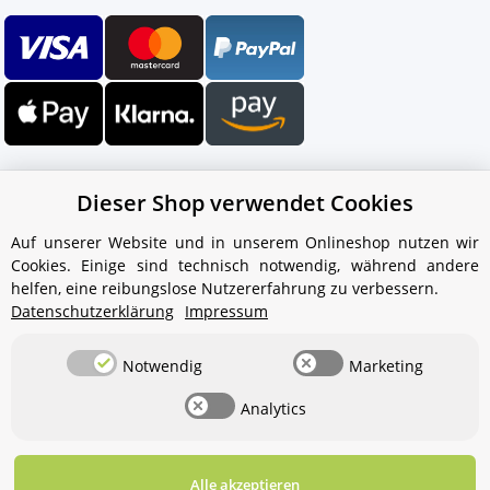
Dieser Shop verwendet Cookies
Auf unserer Website und in unserem Onlineshop nutzen wir
Cookies. Einige sind technisch notwendig, während andere
Ihr WhatsApp-Kontakt zum
helfen, eine reibungslose Nutzererfahrung zu verbessern.
Service Team
Datenschutzerklärung
Impressum
von Aquintos-Wasseraufbereitung
Notwendig
Marketing
Service Team
Analytics
Hallo und herzlich willkommen
bei
Aquintos-
Wasseraufbereitung
Wie darf ich
Ihnen behilflich sein?
Alle akzeptieren